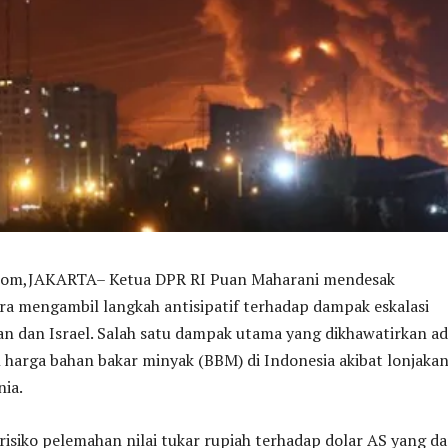
m,JAKARTA– Ketua DPR RI Puan Maharani mendesak
ra mengambil langkah antisipatif terhadap dampak eskalasi
ran dan Israel. Salah satu dampak utama yang dikhawatirkan a
 harga bahan bakar minyak (BBM) di Indonesia akibat lonjaka
nia.
isiko pelemahan nilai tukar rupiah terhadap dolar AS yang d