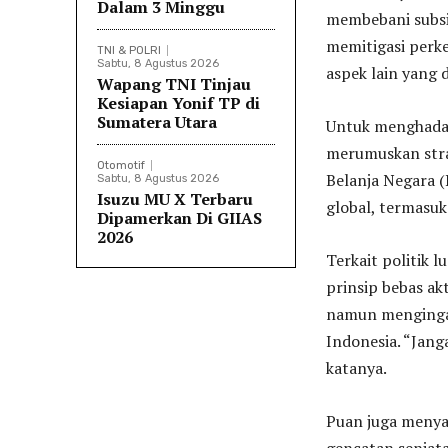
Dalam 3 Minggu
membebani subsi
memitigasi perke
TNI & POLRI
Sabtu, 8 Agustus 2026
aspek lain yang 
Wapang TNI Tinjau
Kesiapan Yonif TP di
Sumatera Utara
Untuk menghadap
merumuskan stra
Otomotif
Belanja Negara
Sabtu, 8 Agustus 2026
Isuzu MU X Terbaru
global, termasuk
Dipamerkan Di GIIAS
2026
Terkait politik 
prinsip bebas ak
namun mengingatk
Indonesia. “Jang
katanya.
Puan juga menya