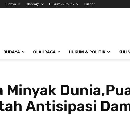
Budaya
Olahraga
Hukum & Politik
Kuliner
BUDAYA
OLAHRAGA
HUKUM & POLITIK
KULI
a Minyak Dunia,Pu
ah Antisipasi Dam