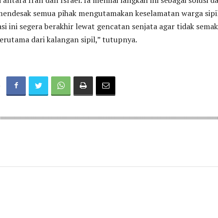
antara Iran dan Israel. Ia menilai langkah ini sebagai solusi d
mendesak semua pihak mengutamakan keselamatan warga sipil
asi ini segera berakhir lewat gencatan senjata agar tidak semak
erutama dari kalangan sipil,” tutupnya.