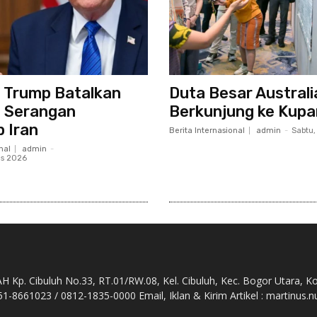
 Trump Batalkan
Duta Besar Australi
 Serangan
Berkunjung ke Kup
 Iran
Berita Internasional
admin
-
Sabtu,
nal
admin
-
us 2026
Kp. Cibuluh No.33, RT.01/RW.08, Kel. Cibuluh, Kec. Bogor Utara, K
51-8661023 / 0812-1835-0000 Email, Iklan & Kirim Artikel : martinu