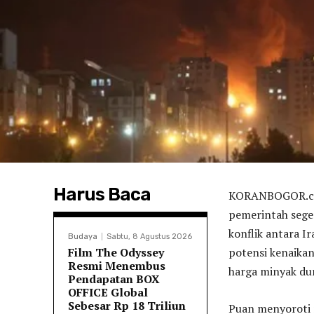
Harus Baca
KORANBOGOR.co
pemerintah sege
konflik antara I
Budaya
Sabtu, 8 Agustus 2026
Film The Odyssey
potensi kenaikan
Resmi Menembus
harga minyak du
Pendapatan BOX
OFFICE Global
Sebesar Rp 18 Triliun
Puan menyoroti r