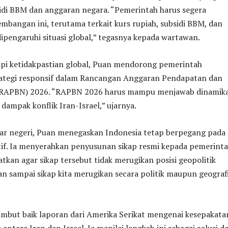
di BBM dan anggaran negara. “Pemerintah harus segera
mbangan ini, terutama terkait kurs rupiah, subsidi BBM, dan
dipengaruhi situasi global,” tegasnya kepada wartawan.
i ketidakpastian global, Puan mendorong pemerintah
tegi responsif dalam Rancangan Anggaran Pendapatan dan
 (RAPBN) 2026. “RAPBN 2026 harus mampu menjawab dinamik
 dampak konflik Iran-Israel,” ujarnya.
luar negeri, Puan menegaskan Indonesia tetap berpegang pada
tif. Ia menyerahkan penyusunan sikap resmi kepada pemerinta
an agar sikap tersebut tidak merugikan posisi geopolitik
an sampai sikap kita merugikan secara politik maupun geografi
mbut baik laporan dari Amerika Serikat mengenai kesepakata