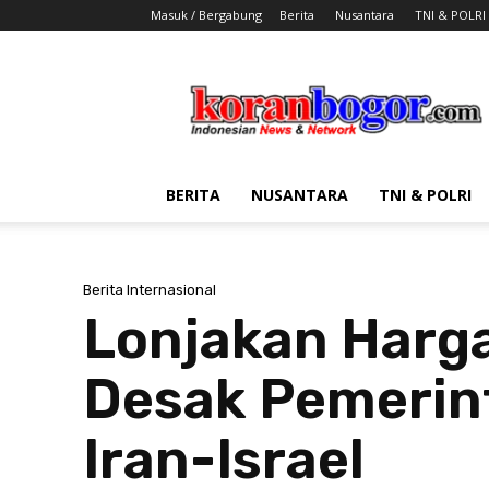
Masuk / Bergabung
Berita
Nusantara
TNI & POLRI
Koran
Bogor
BERITA
NUSANTARA
TNI & POLRI
Berita Internasional
Lonjakan Harg
Desak Pemerint
Iran-Israel