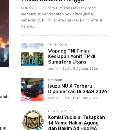
KORANBOGOR.com-Film The Odyssey resmi
menembus pendapatan box office global
sebesar US$ 1 miliar atau sekitar Rp 17,9 triliun
hanya...
TNI & POLRI
Wapang TNI Tinjau
Kesiapan Yonif TP di
Sumatera Utara
admin
-
Sabtu, 8 Agustus 2026
Otomotif
Isuzu MU X Terbaru
Dipamerkan Di GIIAS 2026
dalah
admin
-
Sabtu, 8 Agustus 2026
n
Hukum & Politik
Komisi Yudisial Tetapkan
14 Nama Hakim Agung
apat
dan Hakim Ad Hoc MA