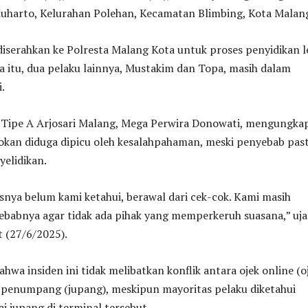
Muharto, Kelurahan Polehan, Kecamatan Blimbing, Kota Malan
diserahkan ke Polresta Malang Kota untuk proses penyidikan l
a itu, dua pelaku lainnya, Mustakim dan Topa, masih dalam
.
 Tipe A Arjosari Malang, Mega Perwira Donowati, mengungka
kan diduga dipicu oleh kesalahpahaman, meski penyebab pas
elidikan.
snya belum kami ketahui, berawal dari cek-cok. Kami masih
babnya agar tidak ada pihak yang memperkeruh suasana,” uja
 (27/6/2025).
hwa insiden ini tidak melibatkan konflik antara ojek online (oj
l penumpang (jupang), meskipun mayoritas pelaku diketahui
ai jupang di terminal tersebut.