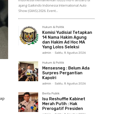
Indonesia memamerkan Isuzu mu-X terbaru di
ajang Gaikindo Indonesia International Auto
Show (GIIAS) 2026. Event...
Hukum & Politik
Komisi Yudisial Tetapkan
14 Nama Hakim Agung
dan Hakim Ad Hoc MA
Yang Lolos Seleksi
admin
-
Sabtu, 8 Agustus 2026
Hukum & Politik
Mensesneg : Belum Ada
Surpres Pergantian
Kapolri
admin
-
Sabtu, 8 Agustus 2026
Berita Publik
kap
Isu Reshuffle Kabinet
Merah Putih : Hak
Prerogatif Presiden