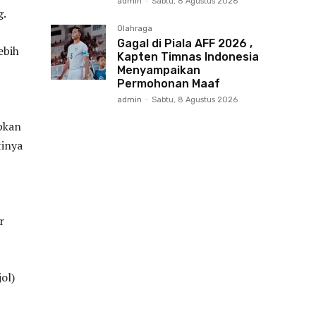
admin
-
Sabtu, 8 Agustus 2026
g.
Olahraga
Gagal di Piala AFF 2026 ,
ebih
Kapten Timnas Indonesia
Menyampaikan
Permohonan Maaf
admin
-
Sabtu, 8 Agustus 2026
pkan
tinya
r
ol)