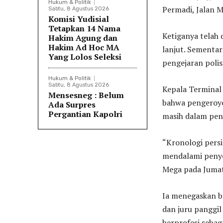
Hukum & Politik
Permadi, Jalan 
Sabtu, 8 Agustus 2026
Komisi Yudisial
Tetapkan 14 Nama
Ketiganya telah 
Hakim Agung dan
Hakim Ad Hoc MA
lanjut. Sementar
Yang Lolos Seleksi
pengejaran polisi
Hukum & Politik
Sabtu, 8 Agustus 2026
Kepala Terminal
Mensesneg : Belum
bahwa pengeroyo
Ada Surpres
Pergantian Kapolri
masih dalam peny
“Kronologi persi
mendalami penye
Mega pada Jumat
Ia menegaskan ba
dan juru panggi
berprofesi sebag