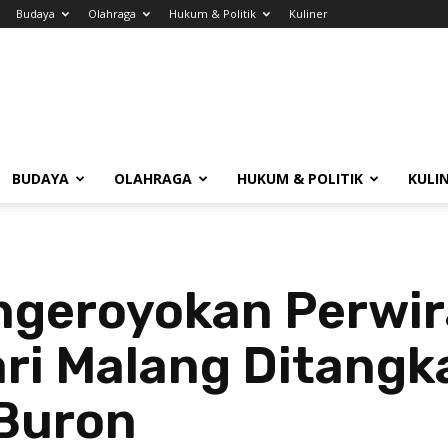
Budaya
Olahraga
Hukum & Politik
Kuliner
BUDAYA
OLAHRAGA
HUKUM & POLITIK
KULI
ngeroyokan Perwira
ari Malang Ditangk
 Buron