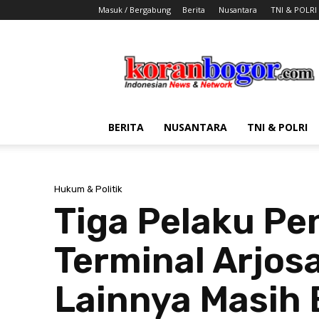
Masuk / Bergabung
Berita
Nusantara
TNI & POLRI
Koran
Bogor
BERITA
NUSANTARA
TNI & POLRI
Hukum & Politik
Tiga Pelaku Pe
Terminal Arjos
Lainnya Masih