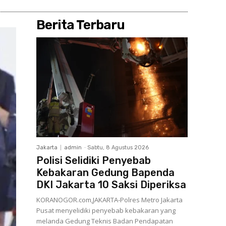
Berita Terbaru
Jakarta
admin
-
Sabtu, 8 Agustus 2026
Polisi Selidiki Penyebab
Kebakaran Gedung Bapenda
DKI Jakarta 10 Saksi Diperiksa
KORANOGOR.com,JAKARTA-Polres Metro Jakarta
Pusat menyelidiki penyebab kebakaran yang
melanda Gedung Teknis Badan Pendapatan