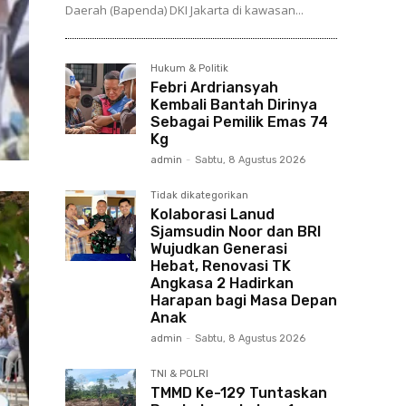
Daerah (Bapenda) DKI Jakarta di kawasan...
Hukum & Politik
Febri Ardriansyah
Kembali Bantah Dirinya
Sebagai Pemilik Emas 74
Kg
admin
-
Sabtu, 8 Agustus 2026
Tidak dikategorikan
Kolaborasi Lanud
Sjamsudin Noor dan BRI
Wujudkan Generasi
Hebat, Renovasi TK
Angkasa 2 Hadirkan
Harapan bagi Masa Depan
Anak
admin
-
Sabtu, 8 Agustus 2026
TNI & POLRI
TMMD Ke-129 Tuntaskan