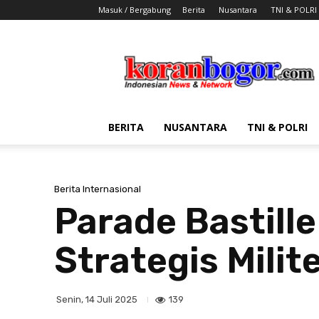
Masuk / Bergabung
Berita
Nusantara
TNI & POLRI
Koran
Bogor
BERITA
NUSANTARA
TNI & POLRI
Berita Internasional
Parade Bastill
Strategis Milit
139
Senin, 14 Juli 2025