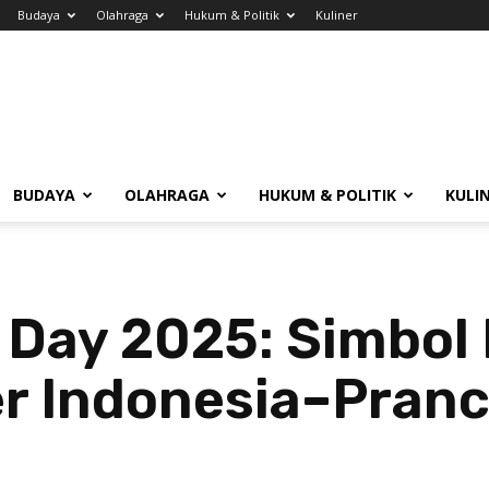
Budaya
Olahraga
Hukum & Politik
Kuliner
BUDAYA
OLAHRAGA
HUKUM & POLITIK
KULI
e Day 2025: Simbol
er Indonesia–Pranc