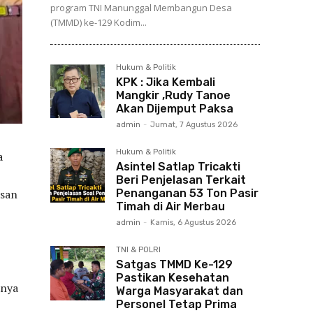
program TNI Manunggal Membangun Desa
(TMMD) ke-129 Kodim...
Hukum & Politik
KPK : Jika Kembali
Mangkir ,Rudy Tanoe
Akan Dijemput Paksa
admin
-
Jumat, 7 Agustus 2026
Hukum & Politik
a
Asintel Satlap Tricakti
Beri Penjelasan Terkait
Penanganan 53 Ton Pasir
asan
Timah di Air Merbau
admin
-
Kamis, 6 Agustus 2026
TNI & POLRI
Satgas TMMD Ke-129
Pastikan Kesehatan
anya
Warga Masyarakat dan
Personel Tetap Prima