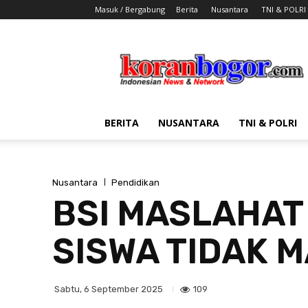
Masuk / Bergabung
Berita
Nusantara
TNI & POLRI
Koran
Bogor
BERITA
NUSANTARA
TNI & POLRI
Nusantara
Pendidikan
BSI MASLAHAT
SISWA TIDAK 
109
Sabtu, 6 September 2025