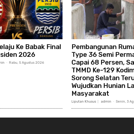
elaju Ke Babak Final
Pembangunan Ruma
esiden 2026
Type 36 Semi Perm
Capai 68 Persen, S
min
-
Rabu, 5 Agustus 2026
TMMD Ke-129 Kodim
Sorong Selatan Ter
Wujudkan Hunian La
Masyarakat
Liputan Khusus
admin
-
Senin, 3 A