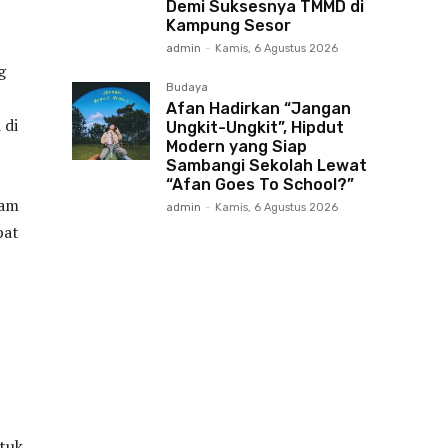
Demi Suksesnya TMMD di
Kampung Sesor
admin
-
Kamis, 6 Agustus 2026
g
Budaya
Afan Hadirkan “Jangan
 di
Ungkit-Ungkit”, Hipdut
Modern yang Siap
Sambangi Sekolah Lewat
“Afan Goes To School?”
cam
admin
-
Kamis, 6 Agustus 2026
pat
tuk