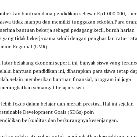
mberikan bantuan dana pendidikan sebesar Rp1.000.000,- per
 siswa tidak mampu dan memiliki tunggakan sekolah.Para oran
enerima bantuan bekerja sebagai pedagang kecil, buruh harian
a yang tidak bekerja sama sekali dengan penghasilan rata- rata
imum Regional (UMR).
latar belakang ekonomi seperti ini, banyak siswa yang teran
elalui bantuan pendidikan ini, diharapkan para siswa tetap da
lah.Selain memberikan bantuan finansial, program ini juga
 meningkatkan semangat belajar siswa.
lebih fokus dalam belajar dan meraih prestasi. Hal ini sejalan
ustainable Development Goals (SDGs) poin
pendidikan berkualitas dan berkurangnya kesenjangan.
pakan salah satu solusi untuk meningkatkan kesejahteraan un