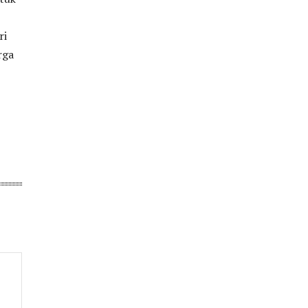
ri
rga