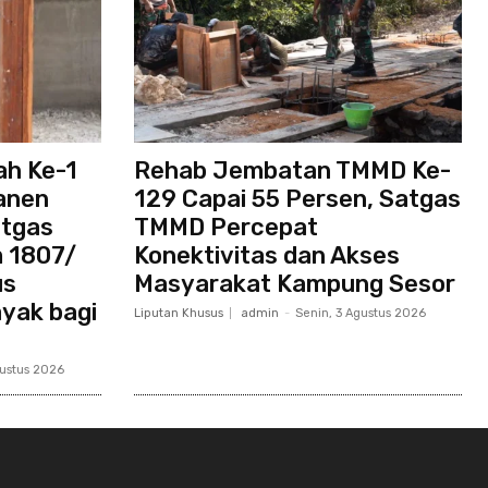
h Ke-1
Rehab Jembatan TMMD Ke-
anen
129 Capai 55 Persen, Satgas
atgas
TMMD Percepat
 1807/
Konektivitas dan Akses
us
Masyarakat Kampung Sesor
yak bagi
Liputan Khusus
admin
-
Senin, 3 Agustus 2026
gustus 2026