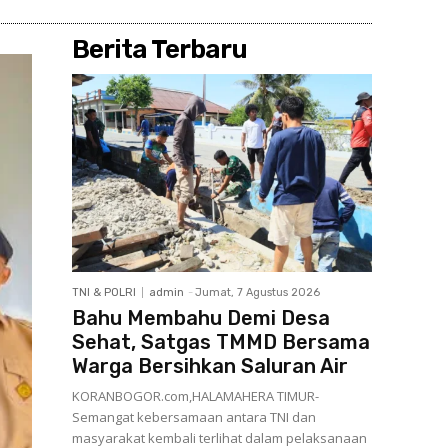
Berita Terbaru
TNI & POLRI
admin
-
Jumat, 7 Agustus 2026
Bahu Membahu Demi Desa
Sehat, Satgas TMMD Bersama
Warga Bersihkan Saluran Air
KORANBOGOR.com,HALAMAHERA TIMUR-
Semangat kebersamaan antara TNI dan
masyarakat kembali terlihat dalam pelaksanaan