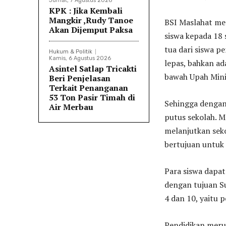
Jumat, 7 Agustus 2026
KPK : Jika Kembali
Mangkir ,Rudy Tanoe
BSI Maslahat me
Akan Dijemput Paksa
siswa kepada 18
tua dari siswa p
Hukum & Politik
Kamis, 6 Agustus 2026
lepas, bahkan ad
Asintel Satlap Tricakti
bawah Upah Min
Beri Penjelasan
Terkait Penanganan
53 Ton Pasir Timah di
Sehingga dengan 
Air Merbau
putus sekolah. M
melanjutkan seko
bertujuan untuk
Para siswa dapat 
dengan tujuan S
4 dan 10, yaitu 
Pendidikan meru