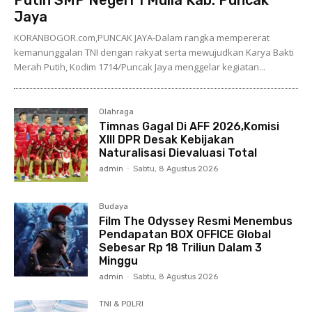
Jaya
KORANBOGOR.com,PUNCAK JAYA-Dalam rangka mempererat
kemanunggalan TNI dengan rakyat serta mewujudkan Karya Bakti
Merah Putih, Kodim 1714/Puncak Jaya menggelar kegiatan...
Olahraga
Timnas Gagal Di AFF 2026,Komisi
XIII DPR Desak Kebijakan
Naturalisasi Dievaluasi Total
admin
-
Sabtu, 8 Agustus 2026
Budaya
Film The Odyssey Resmi Menembus
Pendapatan BOX OFFICE Global
Sebesar Rp 18 Triliun Dalam 3
Minggu
admin
-
Sabtu, 8 Agustus 2026
TNI & POLRI