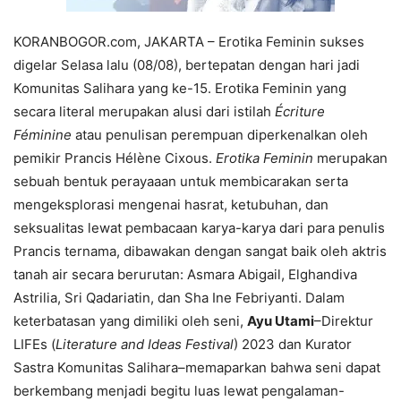
KORANBOGOR.com, JAKARTA – Erotika Feminin sukses
digelar Selasa lalu (08/08), bertepatan dengan hari jadi
Komunitas Salihara yang ke-15. Erotika Feminin yang
secara literal merupakan alusi dari istilah
Écriture
Féminine
atau penulisan perempuan diperkenalkan oleh
pemikir Prancis Hélène Cixous.
Erotika Feminin
merupakan
sebuah bentuk perayaaan untuk membicarakan serta
mengeksplorasi mengenai hasrat, ketubuhan, dan
seksualitas lewat pembacaan karya-karya dari para penulis
Prancis ternama, dibawakan dengan sangat baik oleh aktris
tanah air secara berurutan: Asmara Abigail, Elghandiva
Astrilia, Sri Qadariatin, dan Sha Ine Febriyanti. Dalam
keterbatasan yang dimiliki oleh seni,
Ayu Utami
–Direktur
LIFEs (
Literature and Ideas Festival
) 2023 dan Kurator
Sastra Komunitas Salihara–memaparkan bahwa seni dapat
berkembang menjadi begitu luas lewat pengalaman-