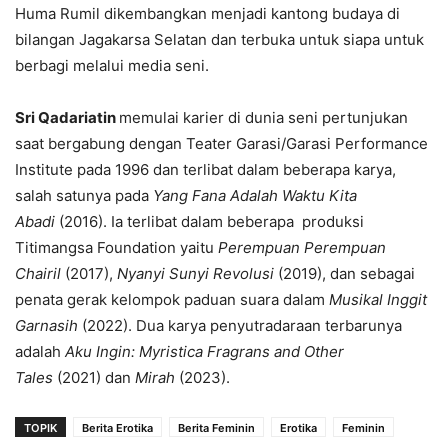
Huma Rumil dikembangkan menjadi kantong budaya di
bilangan Jagakarsa Selatan dan terbuka untuk siapa untuk
berbagi melalui media seni.
Sri Qadariatin
memulai karier di dunia seni pertunjukan
saat bergabung dengan Teater Garasi/Garasi Performance
Institute pada 1996 dan terlibat dalam beberapa karya,
salah satunya pada
Yang Fana Adalah Waktu Kita
Abadi
(2016). Ia terlibat dalam beberapa produksi
Titimangsa Foundation yaitu
Perempuan Perempuan
Chairil
(2017),
Nyanyi Sunyi Revolusi
(2019), dan sebagai
penata gerak kelompok paduan suara dalam
Musikal Inggit
Garnasih
(2022). Dua karya penyutradaraan terbarunya
adalah
Aku Ingin: Myristica Fragrans
and Other
Tales
(2021) dan
Mirah
(2023).
TOPIK
Berita Erotika
Berita Feminin
Erotika
Feminin