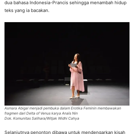
dua bahasa Indonesia-Prancis sehingga menambah hidup
teks yang ia bacakan.
Asmara Abigal menjadi pembuka dalam Erotika Feminin membawakan
fragmen dari Delta of Venus karya Anaïs Nin
Dok. Komunitas Salihara/Witjak Widhi Cahya
Selanjutnya penonton dibawa untuk mendengarkan kisah