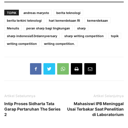
TOPIK
andreas maryoto
berita teknologi
berita terkini teknologi
hari kemerdekaan RI
kemerdekaan
Menulis
peran sharp bagi lingkungan
sharp
sharp indonesia53rdannyversary
sharp writing competition
topik
writing competition
writing competition.
Artikel Sebelumnya
Artikel Selanjutnya
Intip Proses Sidharta Tata
Mahasiswi IPB Meninggal
Garap Pertaruhan The Series
Usai Terbakar Saat Penelitian
2
di Laboratorium