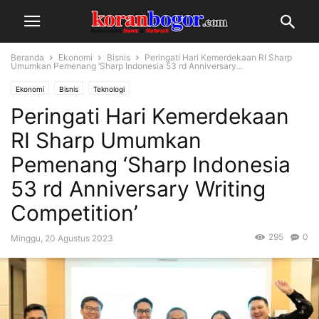
Beranda
Ekonomi
Bisnis
Peringati Hari Kemerdekaan RI Sharp
Umumkan Pemenang ‘Sharp Indonesia 53 rd Anniversary...
Ekonomi
Bisnis
Teknologi
Peringati Hari Kemerdekaan
RI Sharp Umumkan
Pemenang ‘Sharp Indonesia
53 rd Anniversary Writing
Competition’
295
0
Minggu, 20 Agustus 2023