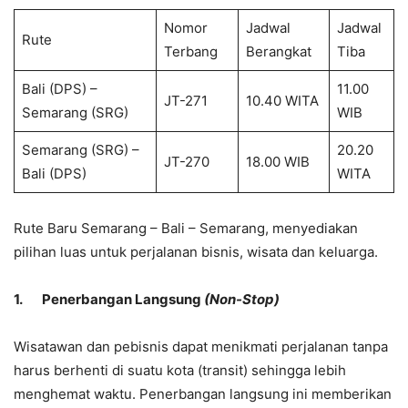
Nomor
Jadwal
Jadwal
Rute
Terbang
Berangkat
Tiba
Bali (DPS) –
11.00
JT-271
10.40 WITA
Semarang (SRG)
WIB
Semarang (SRG) –
20.20
JT-270
18.00 WIB
Bali (DPS)
WITA
Rute Baru Semarang – Bali – Semarang, menyediakan
pilihan luas untuk perjalanan bisnis, wisata dan keluarga.
1.
Penerbangan Langsung
(Non-Stop)
Wisatawan dan pebisnis dapat menikmati perjalanan tanpa
harus berhenti di suatu kota (transit) sehingga lebih
menghemat waktu. Penerbangan langsung ini memberikan