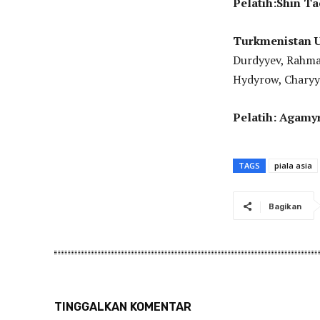
Pelatih:Shin T
Turkmenistan 
Durdyyev, Rahma
Hydyrow, Charyye
Pelatih: Agamy
TAGS
piala asia
Bagikan
TINGGALKAN KOMENTAR