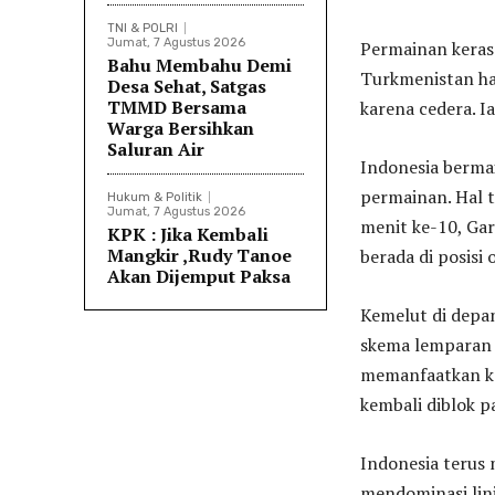
TNI & POLRI
Jumat, 7 Agustus 2026
Permainan keras 
Bahu Membahu Demi
Turkmenistan ha
Desa Sehat, Satgas
TMMD Bersama
karena cedera. I
Warga Bersihkan
Saluran Air
Indonesia berma
permainan. Hal 
Hukum & Politik
Jumat, 7 Agustus 2026
menit ke-10, Ga
KPK : Jika Kembali
Mangkir ,Rudy Tanoe
berada di posisi o
Akan Dijemput Paksa
Kemelut di depa
skema lemparan 
memanfaatkan ke
kembali diblok p
Indonesia terus
mendominasi lini