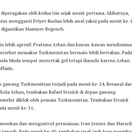
diperagakan oleh kedua tim sejak menit pertama. Akibatnya,
rus mengganti Priyev Ruslan lebih awal yakni pada menit ke-
a digantikan Mamiyev Begench.
in lebih agresif. Pratama Arhan dan kawan-kawan mendomina
tersebut memaksa Turkmenistan bermain lebih bertahan. Pada
ruda Muda sempat mencetak gol tetapi dianulir karena Arhan
ffside.
n gawang Turkmenistan terjadi pada menit ke-24. Berawal dar
bola Arhan, tembakan Rafael Struick di depan gawang
melut diblok oleh pemain Turkmenistan. Tembakan Struick
ada menit ke-31.
 menekan dan mengontrol permainan. Ivan Jenner dan Marsel
 tengah. Pada menit ke-40, tembakan jarak jauh Ivan menjebo