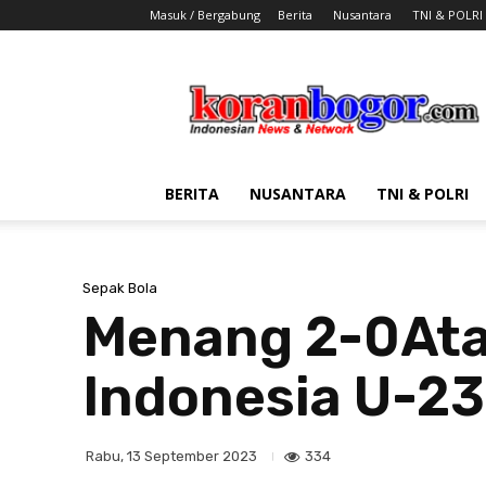
Masuk / Bergabung
Berita
Nusantara
TNI & POLRI
Koran
Bogor
BERITA
NUSANTARA
TNI & POLRI
Sepak Bola
Menang 2-0Ata
Indonesia U-23 
334
Rabu, 13 September 2023