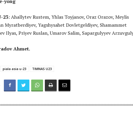
ae-yong
U-23
: Ahallytev Rustem, Yhlas Toyjanov, Oraz Orazov, Meylis
n Myratberdiyev, Yagshysahet Dovletgeldiyev, Shamammet
v Ilyas, Priyev Ruslan, Umarov Salim, Sapargulyyev Arzuvguly
radov Ahmet.
piala asia u-23
TIMNAS U23