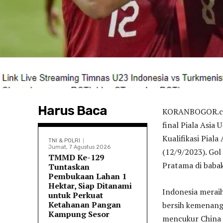
Harus Baca
KORANBOGOR.com
final Piala Asia
Kualifikasi Pial
TNI & POLRI
Jumat, 7 Agustus 2026
(12/9/2023). Gol
TMMD Ke-129
Pratama di babak
Tuntaskan
Pembukaan Lahan 1
Hektar, Siap Ditanami
Indonesia merai
untuk Perkuat
Ketahanan Pangan
bersih kemenang
Kampung Sesor
mencukur China 