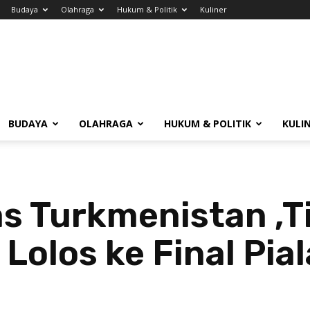
Budaya
Olahraga
Hukum & Politik
Kuliner
BUDAYA
OLAHRAGA
HUKUM & POLITIK
KULI
s Turkmenistan ,
Lolos ke Final Pia