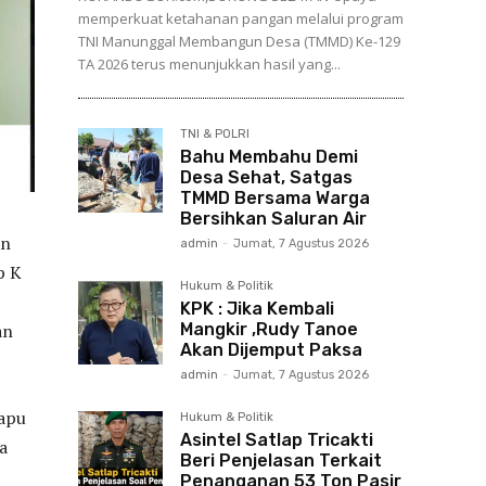
memperkuat ketahanan pangan melalui program
TNI Manunggal Membangun Desa (TMMD) Ke-129
TA 2026 terus menunjukkan hasil yang...
TNI & POLRI
Bahu Membahu Demi
Desa Sehat, Satgas
TMMD Bersama Warga
Bersihkan Saluran Air
an
admin
-
Jumat, 7 Agustus 2026
p K
Hukum & Politik
KPK : Jika Kembali
Mangkir ,Rudy Tanoe
an
Akan Dijemput Paksa
admin
-
Jumat, 7 Agustus 2026
yapu
Hukum & Politik
Asintel Satlap Tricakti
a
Beri Penjelasan Terkait
Penanganan 53 Ton Pasir