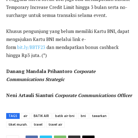
Temporary Increase Credit Limit hingga 3 bulan serta no-
surcharge untuk semua transaksi selama event.
Khusus pengunjung yang belum memiliki Kartu BNI, dapat
mengajukan Kartu BNI melalui link e-
form
bit.ly/BBTF23
dan mendapatkan bonus cashback
hingga Rp3 juta. (*)
Danang Mandala Prihantoro
Corporate
Communications Strategic
Neni Artauli Sianturi
Corporate Communications Officer
TAGS
air
BATIK AIR
batik air-bni
bni
tawarkan
tiket murah.
travel
travel air