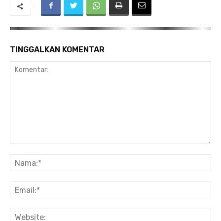
TINGGALKAN KOMENTAR
Komentar:
Na
Ema
Web