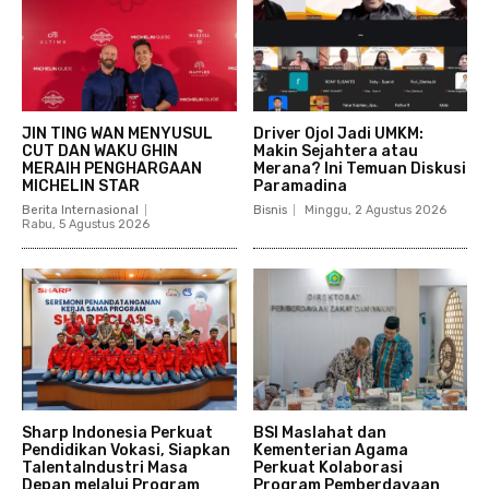
JIN TING WAN MENYUSUL
Driver Ojol Jadi UMKM:
CUT DAN WAKU GHIN
Makin Sejahtera atau
MERAIH PENGHARGAAN
Merana? Ini Temuan Diskusi
MICHELIN STAR
Paramadina
Berita Internasional
Bisnis
Minggu, 2 Agustus 2026
Rabu, 5 Agustus 2026
Sharp Indonesia Perkuat
BSI Maslahat dan
Pendidikan Vokasi, Siapkan
Kementerian Agama
TalentaIndustri Masa
Perkuat Kolaborasi
Depan melalui Program
Program Pemberdayaan