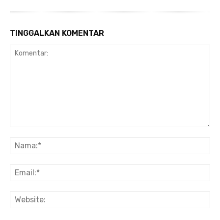
TINGGALKAN KOMENTAR
Komentar:
Na
Ema
Web