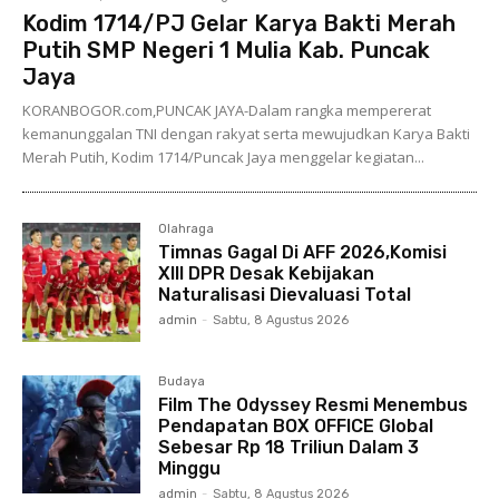
Kodim 1714/PJ Gelar Karya Bakti Merah
Putih SMP Negeri 1 Mulia Kab. Puncak
Jaya
KORANBOGOR.com,PUNCAK JAYA-Dalam rangka mempererat
kemanunggalan TNI dengan rakyat serta mewujudkan Karya Bakti
Merah Putih, Kodim 1714/Puncak Jaya menggelar kegiatan...
Olahraga
Timnas Gagal Di AFF 2026,Komisi
XIII DPR Desak Kebijakan
Naturalisasi Dievaluasi Total
admin
-
Sabtu, 8 Agustus 2026
Budaya
Film The Odyssey Resmi Menembus
Pendapatan BOX OFFICE Global
Sebesar Rp 18 Triliun Dalam 3
Minggu
admin
-
Sabtu, 8 Agustus 2026