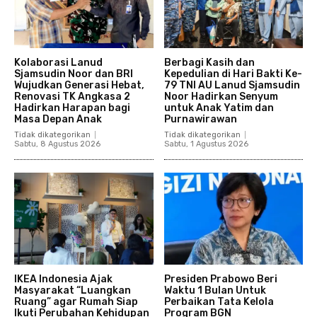
Kolaborasi Lanud
Berbagi Kasih dan
Sjamsudin Noor dan BRI
Kepedulian di Hari Bakti Ke-
Wujudkan Generasi Hebat,
79 TNI AU Lanud Sjamsudin
Renovasi TK Angkasa 2
Noor Hadirkan Senyum
Hadirkan Harapan bagi
untuk Anak Yatim dan
Masa Depan Anak
Purnawirawan
Tidak dikategorikan
Tidak dikategorikan
Sabtu, 8 Agustus 2026
Sabtu, 1 Agustus 2026
IKEA Indonesia Ajak
Presiden Prabowo Beri
Masyarakat “Luangkan
Waktu 1 Bulan Untuk
Ruang” agar Rumah Siap
Perbaikan Tata Kelola
Ikuti Perubahan Kehidupan
Program BGN