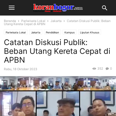
Beranda
Pariwisata Lokal
Jakarta
Catatan Diskusi Publik: Beban
Utang Kereta Cepat di APBN
Pariwisata Lokal
Jakarta
Pendidikan
Kampus
Liputan Khusus
Catatan Diskusi Publik:
Beban Utang Kereta Cepat di
APBN
352
0
Rabu, 18 Oktober 2023