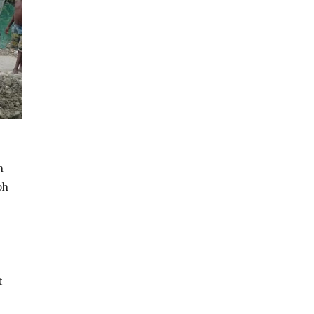
n
oh
t