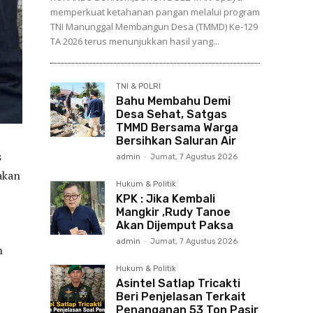
memperkuat ketahanan pangan melalui program
TNI Manunggal Membangun Desa (TMMD) Ke-129
TA 2026 terus menunjukkan hasil yang...
TNI & POLRI
Bahu Membahu Demi
Desa Sehat, Satgas
TMMD Bersama Warga
Bersihkan Saluran Air
s
admin
-
Jumat, 7 Agustus 2026
akan
Hukum & Politik
KPK : Jika Kembali
Mangkir ,Rudy Tanoe
Akan Dijemput Paksa
admin
-
Jumat, 7 Agustus 2026
n
Hukum & Politik
Asintel Satlap Tricakti
Beri Penjelasan Terkait
Penanganan 53 Ton Pasir