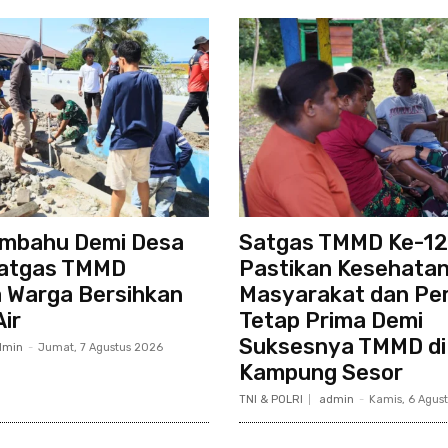
mbahu Demi Desa
Satgas TMMD Ke-1
Satgas TMMD
Pastikan Kesehata
 Warga Bersihkan
Masyarakat dan Pe
ir
Tetap Prima Demi
Suksesnya TMMD di
dmin
-
Jumat, 7 Agustus 2026
Kampung Sesor
TNI & POLRI
admin
-
Kamis, 6 Agus