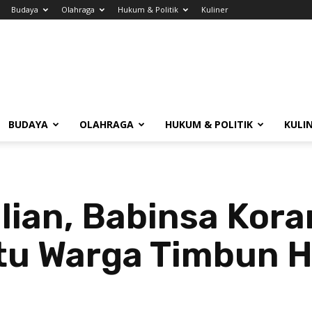
Budaya
Olahraga
Hukum & Politik
Kuliner
BUDAYA
OLAHRAGA
HUKUM & POLITIK
KULI
ian, Babinsa Kora
tu Warga Timbun 