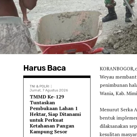
Harus Baca
KORANBOGOR,com
Weyau membantu 
penimbunan hala
TNI & POLRI
Jumat, 7 Agustus 2026
Wania, Kab. Mimi
TMMD Ke-129
Tuntaskan
Pembukaan Lahan 1
Menurut Serka A
Hektar, Siap Ditanami
bentuk implement
untuk Perkuat
Ketahanan Pangan
dilaksanakan se
Kampung Sesor
kesulitan masyar