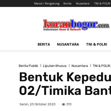
Masuk / Bergabung
Berita
Nusantara
TNI & POLRI
Koran
Bogor
BERITA
NUSANTARA
TNI & POLRI
Berita Publik
Liputan Khusus
Nusantara
TNI & POLRI
Bentuk Kepedul
02/Timika Ban
313
Senin, 23 Oktober 2023