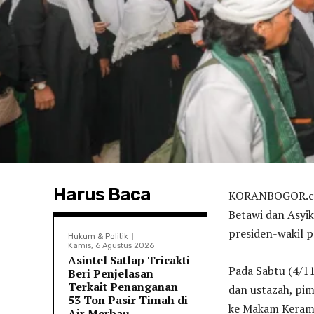
Harus Baca
KORANBOGOR.com
Betawi dan Asyi
presiden-wakil p
Hukum & Politik
Kamis, 6 Agustus 2026
Asintel Satlap Tricakti
Pada Sabtu (4/11
Beri Penjelasan
Terkait Penanganan
dan ustazah, pim
53 Ton Pasir Timah di
ke Makam Kerama
Air Merbau