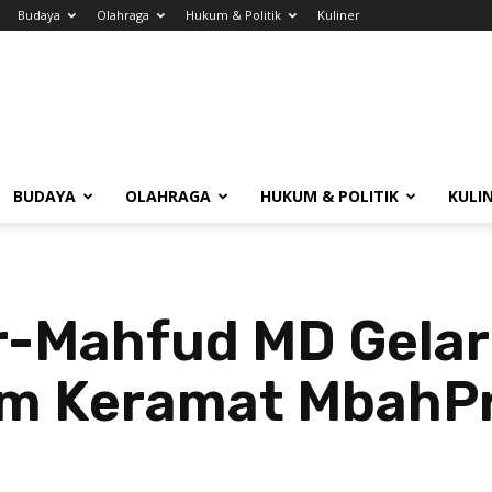
Budaya
Olahraga
Hukum & Politik
Kuliner
BUDAYA
OLAHRAGA
HUKUM & POLITIK
KULI
-Mahfud MD Gelar 
am Keramat MbahP