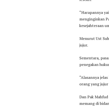
“Harapannya yai
menginginkan Pa
kesejahteraan um
Menurut Ust Suh
jujur.
Sementara, pas
penegakan huku
“Alasannya jelas 
orang yang jujur
Dan Pak Mahfud 
memang di bidang