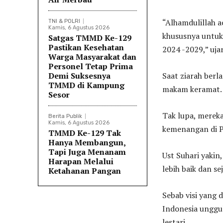
“Alhamdulillah a
TNI & POLRI
Kamis, 6 Agustus 2026
khususnya untuk
Satgas TMMD Ke-129
Pastikan Kesehatan
2024 -2029,” uja
Warga Masyarakat dan
Personel Tetap Prima
Demi Suksesnya
Saat ziarah berl
TMMD di Kampung
makam keramat.
Sesor
Tak lupa, merek
Berita Publik
Kamis, 6 Agustus 2026
kemenangan di P
TMMD Ke-129 Tak
Hanya Membangun,
Tapi Juga Menanam
Ust Suhari yaki
Harapan Melalui
lebih baik dan s
Ketahanan Pangan
Sebab visi yang
Indonesia unggu
lestari.