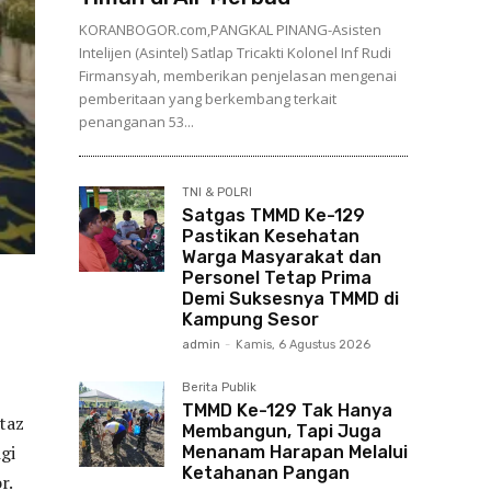
KORANBOGOR.com,PANGKAL PINANG-Asisten
Intelijen (Asintel) Satlap Tricakti Kolonel Inf Rudi
Firmansyah, memberikan penjelasan mengenai
pemberitaan yang berkembang terkait
penanganan 53...
TNI & POLRI
Satgas TMMD Ke-129
Pastikan Kesehatan
Warga Masyarakat dan
Personel Tetap Prima
Demi Suksesnya TMMD di
Kampung Sesor
admin
-
Kamis, 6 Agustus 2026
Berita Publik
TMMD Ke-129 Tak Hanya
taz
Membangun, Tapi Juga
gi
Menanam Harapan Melalui
Ketahanan Pangan
r.