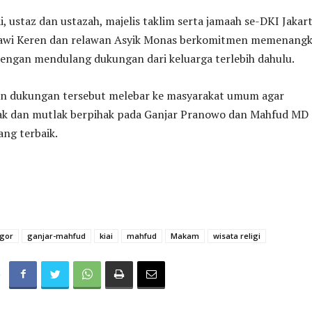
i, ustaz dan ustazah, majelis taklim serta jamaah se-DKI Jakart
tawi Keren dan relawan Asyik Monas berkomitmen memenang
engan mendulang dukungan dari keluarga terlebih dahulu.
akan dukungan tersebut melebar ke masyarakat umum agar
k dan mutlak berpihak pada Ganjar Pranowo dan Mahfud MD
ang terbaik.
gor
ganjar-mahfud
kiai
mahfud
Makam
wisata religi