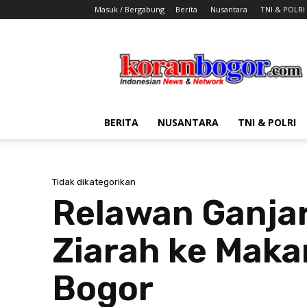
Masuk / Bergabung
Berita
Nusantara
TNI & POLRI
Koran
Bogor
BERITA
NUSANTARA
TNI & POLRI
Tidak dikategorikan
Relawan Ganjar
Ziarah ke Mak
Bogor