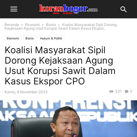
Beranda
Ekonomi
Bisnis
Koalisi Masyarakat Sipil Dorong
Kejaksaan Agung Usut Korupsi Sawit Dalam Kasus Ekspor...
Ekonomi
Bisnis
Hukum & Politik
Koalisi Masyarakat Sipil
Dorong Kejaksaan Agung
Usut Korupsi Sawit Dalam
Kasus Ekspor CPO
331
0
Kamis, 9 November 2023