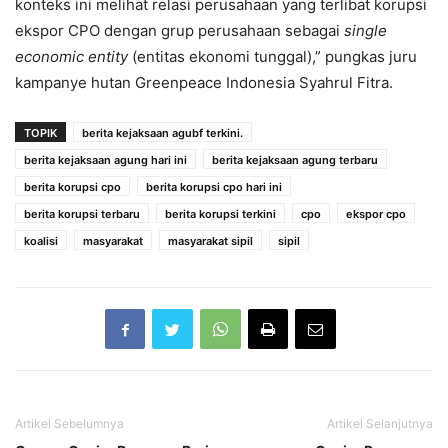
konteks ini melihat relasi perusahaan yang terlibat korupsi
ekspor CPO dengan grup perusahaan sebagai
single
economic entity
(entitas ekonomi tunggal),” pungkas juru
kampanye hutan Greenpeace Indonesia Syahrul Fitra.
TOPIK
berita kejaksaan agubf terkini.
berita kejaksaan agung hari ini
berita kejaksaan agung terbaru
berita korupsi cpo
berita korupsi cpo hari ini
berita korupsi terbaru
berita korupsi terkini
cpo
ekspor cpo
koalisi
masyarakat
masyarakat sipil
sipil
Artikel Sebelumnya
Artikel Selanjutnya