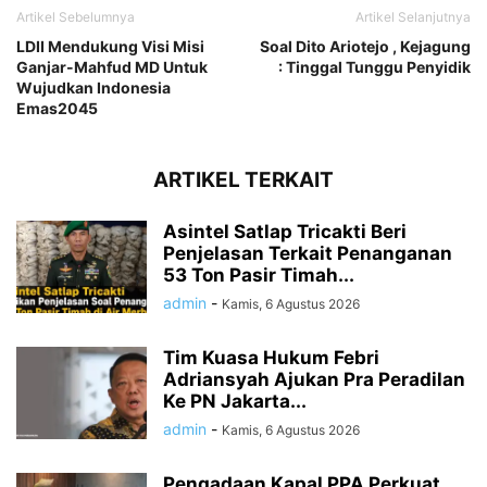
Artikel Sebelumnya
Artikel Selanjutnya
LDII Mendukung Visi Misi
Soal Dito Ariotejo , Kejagung
Ganjar-Mahfud MD Untuk
: Tinggal Tunggu Penyidik
Wujudkan Indonesia
Emas2045
ARTIKEL TERKAIT
Asintel Satlap Tricakti Beri
Penjelasan Terkait Penanganan
53 Ton Pasir Timah...
admin
-
Kamis, 6 Agustus 2026
Tim Kuasa Hukum Febri
Adriansyah Ajukan Pra Peradilan
Ke PN Jakarta...
admin
-
Kamis, 6 Agustus 2026
Pengadaan Kapal PPA Perkuat