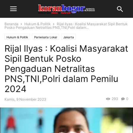
Beranda
Hukum & Politik
Rijal Ilyas : Koalisi Masyarakat Sipil Bentuk
Posko Pengaduan Netralitas PNS,TNI,Polri dalam...
Hukum & Politik
Pariwisata Lokal
Jakarta
Rijal Ilyas : Koalisi Masyarakat
Sipil Bentuk Posko
Pengaduan Netralitas
PNS,TNI,Polri dalam Pemilu
2024
293
0
Kamis, 9 November 2023