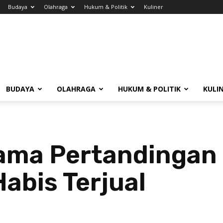
Budaya
Olahraga
Hukum & Politik
Kuliner
BUDAYA
OLAHRAGA
HUKUM & POLITIK
KULI
tama Pertandingan 
abis Terjual