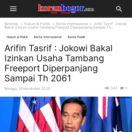
Beranda
Hukum & Politik
Berita Internasional
Arifin Tasrif : Jokowi
Bakal Izinkan Usaha Tambang Freeport Diperpanjang Sampai Th...
Hukum & Politik
Berita Internasional
Berita Publik
Arifin Tasrif : Jokowi Bakal
Izinkan Usaha Tambang
Freeport Diperpanjang
Sampai Th 2061
342
0
Minggu, 19 November 2023