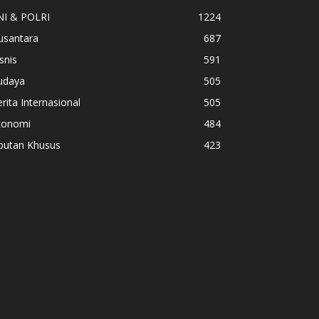
NI & POLRI
1224
usantara
687
snis
591
udaya
505
rita Internasional
505
konomi
484
iputan Khusus
423