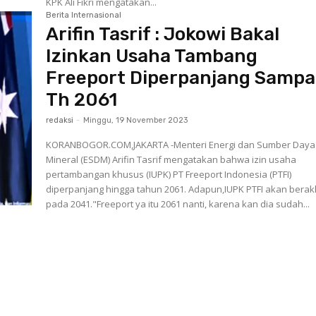
KPK Ali Fikri mengatakan...
Berita Internasional
Arifin Tasrif : Jokowi Bakal
Izinkan Usaha Tambang
Freeport Diperpanjang Sampa
Th 2061
redaksi
-
Minggu, 19 November 2023
KORANBOGOR.COM,JAKARTA -Menteri Energi dan Sumber Daya
Mineral (ESDM) Arifin Tasrif mengatakan bahwa izin usaha
pertambangan khusus (IUPK) PT Freeport Indonesia (PTFI)
diperpanjang hingga tahun 2061. Adapun,IUPK PTFI akan berakhir
pada 2041."Freeport ya itu 2061 nanti, karena kan dia sudah...