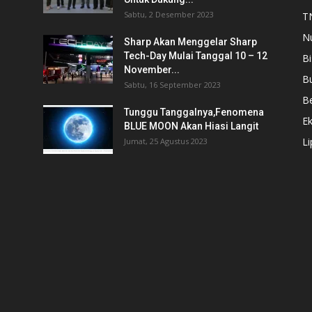
Sabtu, 2 Desember 2023
T
N
Sharp Akan Menggelar Sharp
Tech-Day Mulai Tanggal 10 – 12
Bi
November...
B
Sabtu, 16 September 2023
Be
Tunggu Tanggalnya,Fenomena
E
i
BLUE MOON Akan Hiasi Langit
L
Jumat, 25 Agustus 2023