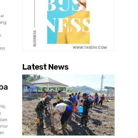
al
tang
n
mis
Latest News
ba
PK)
n
alam
rnur