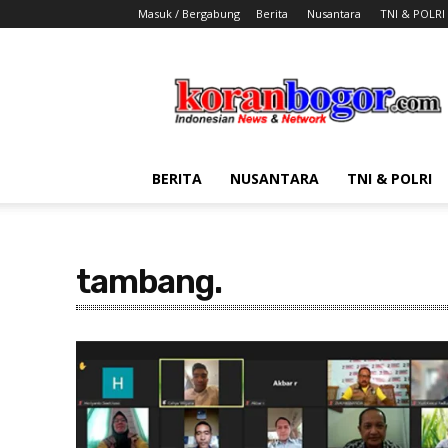
Masuk / Bergabung
Berita
Nusantara
TNI & POLRI
Koran
Bogor
BERITA
NUSANTARA
TNI & POLRI
tambang.