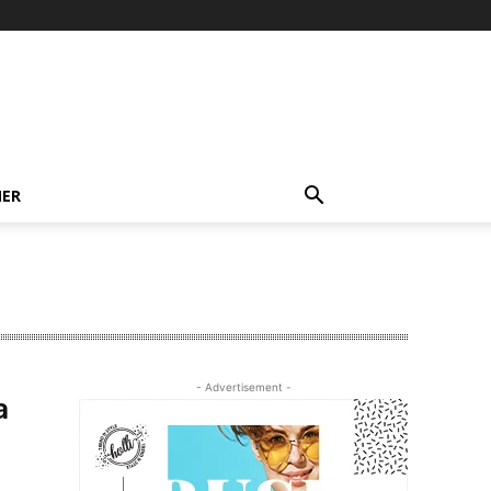
NER
- Advertisement -
a