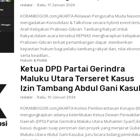
redaksi
-
Rabu, 17 Januari 2024
KORANBOGOR.com,JAKARTA-Relawan Pengusaha Muda Nasion
mengadakan Konsolidasi & Talkshow secara hybrid event ten
Arah Kebijakan Prabowo-Gibran: Tambang Rakyat Untuk
Rakyat,dalam acara tersebut REPNAS mengharapkan kebijaka
Prabowo-Gibran terkait pertambangan dapat memberikan
kepastian hukum bagi pelaku tambang rakyat dan, nilai ekono
serta keadilan...
Hukum & Politik
Ketua DPD Partai Gerindra
Maluku Utara Terseret Kasus
Izin Tambang Abdul Gani Kasu
redaksi
-
Rabu, 10 Januari 2024
KORANBOGOR.com,JAKARTA-Komisi Pemberantasan Korupsi (K
mengungkapkan adanya keterlibatan Ketua Dewan Perwakila
Daerah (DPD) Partai Gerindra Maluku Utara Muhaimin Syarif,d
kasus dugaan suap perizinan dan proyek yang menjerat Gube
Maluku Utara Abdul Gani Kasuba. Juru bicara bidang penindakan