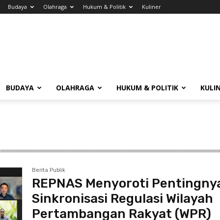
Budaya
Olahraga
Hukum & Politik
Kuliner
BUDAYA
OLAHRAGA
HUKUM & POLITIK
KULI
Berita Publik
REPNAS Menyoroti Pentingny
Sinkronisasi Regulasi Wilayah
Pertambangan Rakyat (WPR)