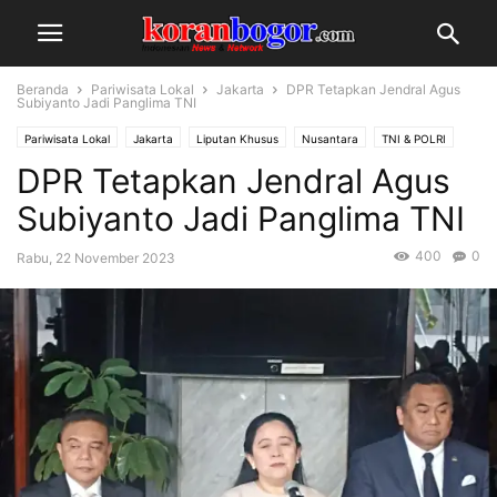
Beranda
Pariwisata Lokal
Jakarta
DPR Tetapkan Jendral Agus
Subiyanto Jadi Panglima TNI
Pariwisata Lokal
Jakarta
Liputan Khusus
Nusantara
TNI & POLRI
DPR Tetapkan Jendral Agus
Subiyanto Jadi Panglima TNI
400
0
Rabu, 22 November 2023