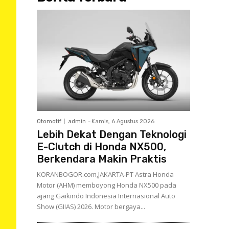
Otomotif
admin
-
Kamis, 6 Agustus 2026
Lebih Dekat Dengan Teknologi
E-Clutch di Honda NX500,
Berkendara Makin Praktis
KORANBOGOR.com,JAKARTA-PT Astra Honda
Motor (AHM) memboyong Honda NX500 pada
ajang Gaikindo Indonesia Internasional Auto
Show (GIIAS) 2026. Motor bergaya...