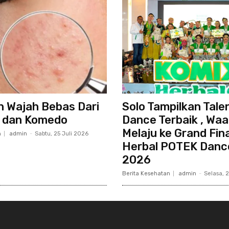
in Wajah Bebas Dari
Solo Tampilkan Tale
 dan Komedo
Dance Terbaik , Wa
Melaju ke Grand Fin
n
admin
-
Sabtu, 25 Juli 2026
Herbal POTEK Danc
2026
Berita Kesehatan
admin
-
Selasa, 