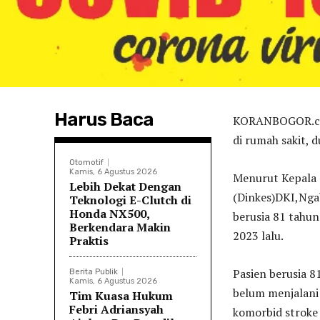
Harus Baca
KORANBOGOR.cpm
di rumah sakit, 
Otomotif
Kamis, 6 Agustus 2026
Menurut Kepala S
Lebih Dekat Dengan
(Dinkes)DKI,Nga
Teknologi E-Clutch di
Honda NX500,
berusia 81 tahun
Berkendara Makin
2023 lalu.
Praktis
Pasien berusia 8
Berita Publik
Kamis, 6 Agustus 2026
belum menjalani 
Tim Kuasa Hukum
Febri Adriansyah
komorbid stroke 