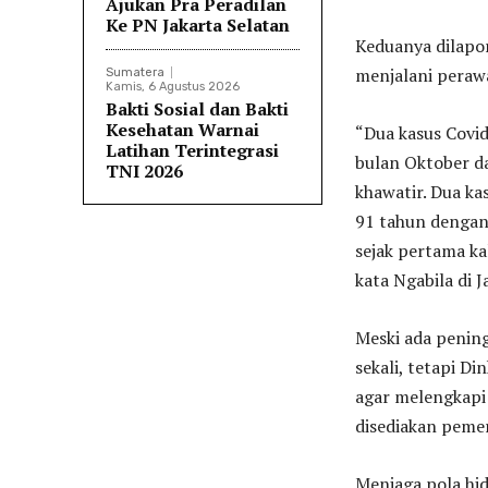
Ajukan Pra Peradilan
Ke PN Jakarta Selatan
Keduanya dilapo
menjalani perawa
Sumatera
Kamis, 6 Agustus 2026
Bakti Sosial dan Bakti
Kesehatan Warnai
“Dua kasus Covi
Latihan Terintegrasi
bulan Oktober d
TNI 2026
khawatir. Dua k
91 tahun dengan
sejak pertama ka
kata Ngabila di J
Meski ada pening
sekali, tetapi D
agar melengkapi 
disediakan pemer
Menjaga pola hi