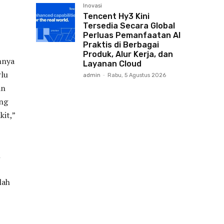
Inovasi
Tencent Hy3 Kini
Tersedia Secara Global
Perluas Pemanfaatan AI
Praktis di Berbagai
Produk, Alur Kerja, dan
mnya
Layanan Cloud
rlu
admin
-
Rabu, 5 Agustus 2026
an
ang
kit,”
n
lah