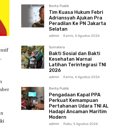
Berita Publik
Tim Kuasa Hukum Febri
Adriansyah Ajukan Pra
Peradilan Ke PN Jakarta
Selatan
admin
-
Kamis, 6 Agustus 2026
Sumatera
nsif
Bakti Sosial dan Bakti
a.
Kesehatan Warnai
Latihan Terintegrasi TNI
2026
admin
-
Kamis, 6 Agustus 2026
n
ember
Berita Publik
Pengadaan Kapal PPA
Perkuat Kemampuan
Pertahanan Udara TNI AL
Hadapi Ancaman Maritim
an
Modern
ki
admin
-
Rabu, 5 Agustus 2026