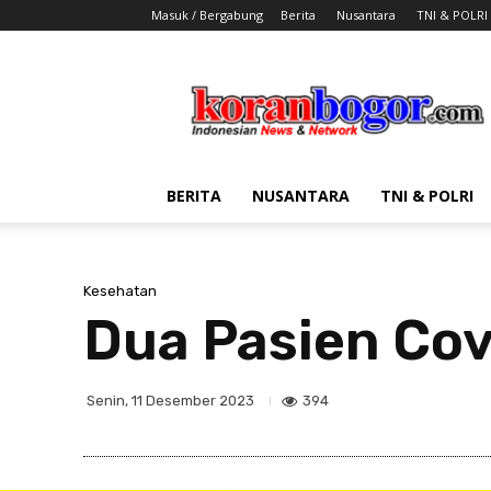
Masuk / Bergabung
Berita
Nusantara
TNI & POLRI
Koran
Bogor
BERITA
NUSANTARA
TNI & POLRI
Kesehatan
Dua Pasien Cov
394
Senin, 11 Desember 2023