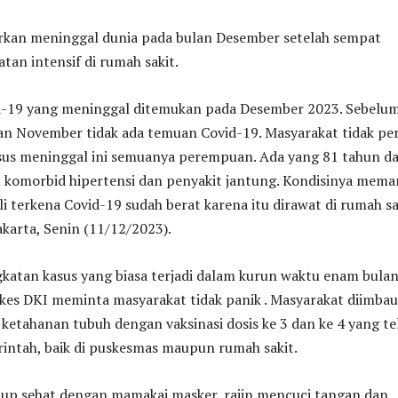
rkan meninggal dunia pada bulan Desember setelah sempat
tan intensif di rumah sakit.
d-19 yang meninggal ditemukan pada Desember 2023. Sebelu
an November tidak ada temuan Covid-19. Masyarakat tidak pe
asus meninggal ini semuanya perempuan. Ada yang 81 tahun d
 komorbid hipertensi dan penyakit jantung. Kondisinya mem
li terkena Covid-19 sudah berat karena itu dirawat di rumah sa
akarta, Senin (11/12/2023).
katan kasus yang biasa terjadi dalam kurun waktu enam bula
inkes DKI meminta masyarakat tidak panik . Masyarakat diimbau
ketahanan tubuh dengan vaksinasi dosis ke 3 dan ke 4 yang te
intah, baik di puskesmas maupun rumah sakit.
dup sehat dengan mamakai masker, rajin mencuci tangan dan