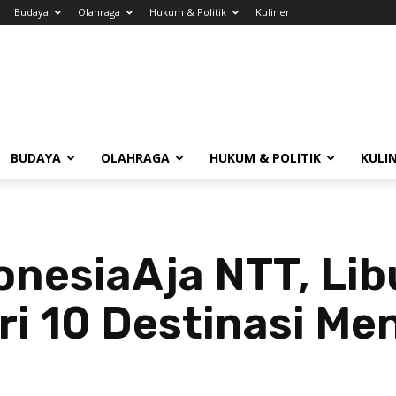
Budaya
Olahraga
Hukum & Politik
Kuliner
BUDAYA
OLAHRAGA
HUKUM & POLITIK
KULI
onesiaAja NTT, Lib
ri 10 Destinasi Me