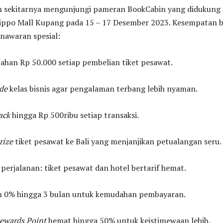
 sekitarnya mengunjungi pameran BookCabin yang didukung 
Lippo Mall Kupang pada 15 – 17 Desember 2023. Kesempatan b
awaran spesial:
an Rp 50.000 setiap pembelian tiket pesawat.
de
kelas bisnis agar pengalaman terbang lebih nyaman.
ack
hingga Rp 500ribu setiap transaksi.
rize
tiket pesawat ke Bali yang menjanjikan petualangan seru.
erjalanan: tiket pesawat dan hotel bertarif hemat.
 0% hingga 3 bulan untuk kemudahan pembayaran.
ewards Point
hemat hingga 50% untuk keistimewaan lebih.