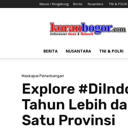
Masuk / Bergabung
Berita
Nusantara
TNI & POLRI
Koran
Bogor
BERITA
NUSANTARA
TNI & POLRI
Maskapai Penerbangan
Explore #DiInd
Tahun Lebih da
Satu Provinsi