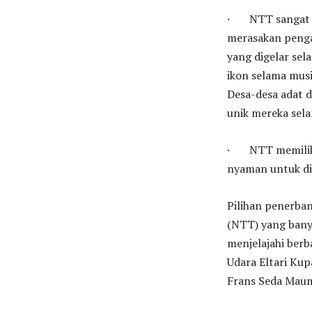
· NTT sangat id
merasakan penga
yang digelar sel
ikon selama musi
Desa-desa adat d
unik mereka sel
· NTT memiliki 
nyaman untuk di
Pilihan penerba
(NTT) yang banya
menjelajahi berb
Udara Eltari Ku
Frans Seda Mau