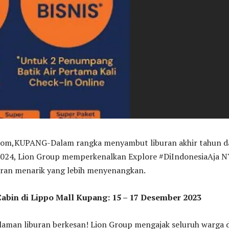
,KUPANG-Dalam rangka menyambut liburan akhir tahun d
024, Lion Group memperkenalkan Explore #DiIndonesiaAja N
buran menarik yang lebih menyenangkan.
bin di Lippo Mall Kupang: 15 – 17 Desember 2023
aman liburan berkesan! Lion Group mengajak seluruh warga d