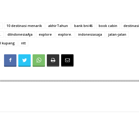
i
10 destinasi menarik
akhirTahun
bank bni46
book cabin
destinasi
.
diIndonesiaAja
explore
explore.
indonesiasaja
jalan-jalan
l kupang
ntt