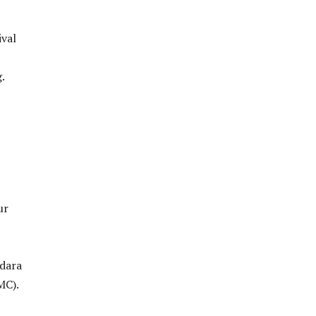
val
.
ur
Udara
MC).