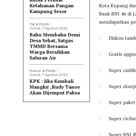
Ketahanan Pangan
Kota Kupang dan
Kampung Sesor
Bank BNI 46 di 
mendapatkan pen
TNI & POLRI
Jumat, 7 Agustus 2026
Bahu Membahu Demi
· Diskon tambah
Desa Sehat, Satgas
TMMD Bersama
Warga Bersihkan
· Gratis
upgra
Saluran Air
· Super
cashb
Hukum & Politik
Jumat, 7 Agustus 2026
KPK : Jika Kembali
· Super
doorp
Mangkir ,Rudy Tanoe
Akan Dijemput Paksa
· Super paket p
· Super cicilan
· Super BNI
R