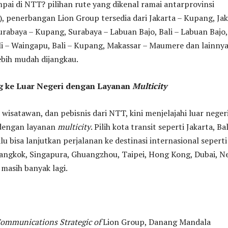
pai di NTT? pilihan rute yang dikenal ramai antarprovinsi
), penerbangan Lion Group tersedia dari Jakarta – Kupang, Ja
urabaya – Kupang, Surabaya – Labuan Bajo, Bali – Labuan Bajo,
i – Waingapu, Bali – Kupang, Makassar – Maumere dan lainny
ebih mudah dijangkau.
 ke Luar Negeri dengan Layanan
Multicity
 wisatawan, dan pebisnis dari NTT, kini menjelajahi luar neger
dengan layanan
multicity
. Pilih kota transit seperti Jakarta, Bal
lu bisa lanjutkan perjalanan ke destinasi internasional seperti
angkok, Singapura, Ghuangzhou, Taipei, Hong Kong, Dubai, N
 masih banyak lagi.
ommunications Strategic of
Lion Group, Danang Mandala