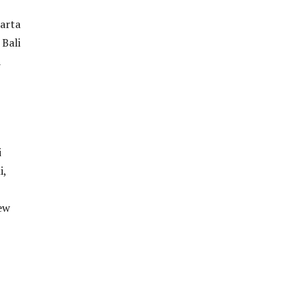
karta
 Bali
a
i
i,
ew