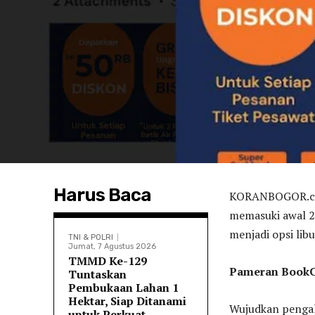
Harus Baca
KORANBOGOR.com
memasuki awal 2
menjadi opsi li
TNI & POLRI
Jumat, 7 Agustus 2026
TMMD Ke-129
Pameran BookCa
Tuntaskan
Pembukaan Lahan 1
Hektar, Siap Ditanami
Wujudkan pengal
untuk Perkuat