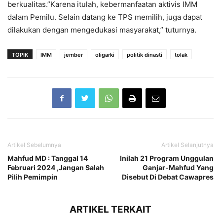
berkualitas.”Karena itulah, kebermanfaatan aktivis IMM
dalam Pemilu. Selain datang ke TPS memilih, juga dapat
dilakukan dengan mengedukasi masyarakat,” tuturnya.
TOPIK
IMM
jember
oligarki
politik dinasti
tolak
Artikel Sebelumnya
Artikel Selanjutnya
Mahfud MD : Tanggal 14
Inilah 21 Program Unggulan
Februari 2024 ,Jangan Salah
Ganjar-Mahfud Yang
Pilih Pemimpin
Disebut Di Debat Cawapres
ARTIKEL TERKAIT