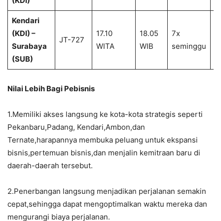
(KDI)
Kendari
(KDI) –
17.10
18.05
7x
1
JT-727
Surabaya
WITA
WIB
seminggu
2
(SUB)
Nilai Lebih Bagi Pebisnis
1.Memiliki akses langsung ke kota-kota strategis seperti
Pekanbaru,Padang, Kendari,Ambon,dan
Ternate,harapannya membuka peluang untuk ekspansi
bisnis,pertemuan bisnis,dan menjalin kemitraan baru di
daerah-daerah tersebut.
2.Penerbangan langsung menjadikan perjalanan semakin
cepat,sehingga dapat mengoptimalkan waktu mereka dan
mengurangi biaya perjalanan.