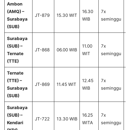
Ambon
(AMQ) –
16.30
7x
1
JT-879
15.30 WIT
Surabaya
WIB
seminggu
2
(SUB)
Surabaya
(SUB) –
11.00
7x
1
JT-868
06.00 WIB
Ternate
WIT
seminggu
2
(TTE)
Ternate
(TTE) –
12.45
7x
1
JT-869
11.45 WIT
Surabaya
WIB
seminggu
2
(SUB)
Surabaya
(SUB) –
16.25
7x
1
JT-722
13.30 WIB
Kendari
WITA
seminggu
2