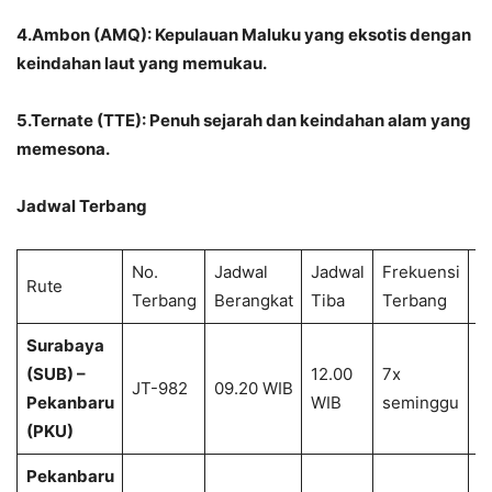
4.Ambon (AMQ): Kepulauan Maluku yang eksotis dengan
keindahan laut yang memukau.
5.Ternate (TTE): Penuh sejarah dan keindahan alam yang
memesona.
Jadwal Terbang
No.
Jadwal
Jadwal
Frekuensi
Rute
K
Terbang
Berangkat
Tiba
Terbang
Surabaya
(SUB) –
12.00
7x
1
JT-982
09.20 WIB
Pekanbaru
WIB
seminggu
2
(PKU)
Pekanbaru