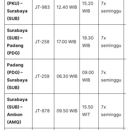
(PKU) –
15.20
7x
1
JT-983
12.40 WIB
Surabaya
WIB
seminggu
2
(SUB)
Surabaya
(SUB) –
19.30
7x
1
JT-258
17.00 WIB
Padang
WIB
seminggu
2
(PDG)
Padang
(PDG) –
09.00
7x
1
JT-259
06.30 WIB
Surabaya
WIB
seminggu
2
(SUB)
Surabaya
(SUB) –
15.50
7x
1
JT-878
09.50 WIB
Ambon
WIT
seminggu
2
(AMQ)