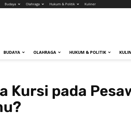
Budaya
Olahraga
Hukum & Politik
Kuliner
BUDAYA
OLAHRAGA
HUKUM & POLITIK
KULI
a Kursi pada Pesa
mu?