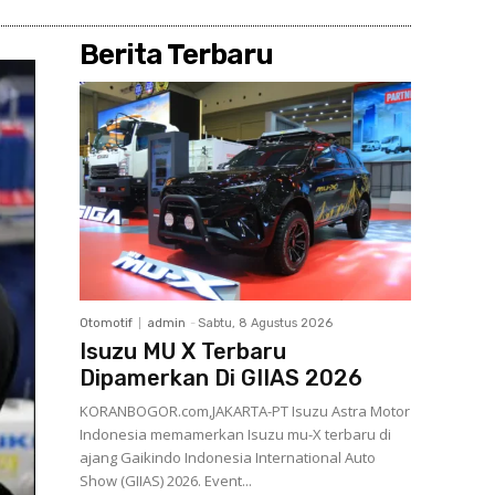
Berita Terbaru
Otomotif
admin
-
Sabtu, 8 Agustus 2026
Isuzu MU X Terbaru
Dipamerkan Di GIIAS 2026
KORANBOGOR.com,JAKARTA-PT Isuzu Astra Motor
Indonesia memamerkan Isuzu mu-X terbaru di
ajang Gaikindo Indonesia International Auto
Show (GIIAS) 2026. Event...