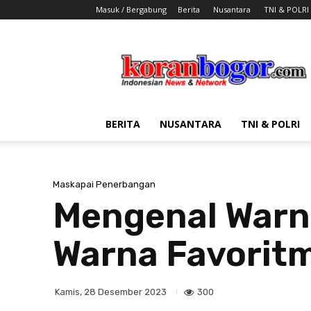
Masuk / Bergabung
Berita
Nusantara
TNI & POLRI
Koran
Bogor
BERITA
NUSANTARA
TNI & POLRI
Maskapai Penerbangan
Mengenal Warn
Warna Favorit
300
Kamis, 28 Desember 2023