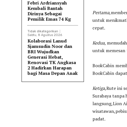
Febri Ardriansyah
Kembali Bantah
Pertama
,member
Dirinya Sebagai
Pemilik Emas 74 Kg
untuk menikmati
cepat.
Tidak dikategorikan
Sabtu, 8 Agustus 2026
Kolaborasi Lanud
Kedua
, memudahk
Sjamsudin Noor dan
untuk memesan t
BRI Wujudkan
Generasi Hebat,
Renovasi TK Angkasa
BookCabin membe
2 Hadirkan Harapan
bagi Masa Depan Anak
BookCabin dapat
Ketiga
,Rute ini 
Surabaya tanpa h
langsung,Lion A
wisatawan,pebis
padat.