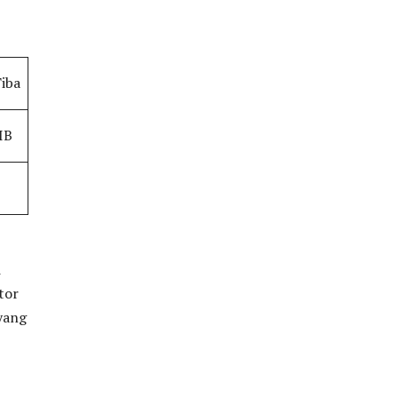
Tiba
IB
i
tor
yang