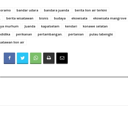
 moramo
bandar udara
bandara juanda
berita lion air terkini
.
berita wisatawan
bisnis
budaya
ekowisata
ekowisata mangrove
aya murhum
Juanda
kapalselam
kendari
konawe selatan
didika
perikanan
pertambangan.
pertanian
pulau labengki
atawan lion air