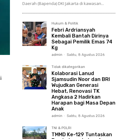
Daerah (Bapenda) DKI Jakarta di kawasan...
Hukum & Politik
Febri Ardriansyah
Kembali Bantah Dirinya
Sebagai Pemilik Emas 74
Kg
admin
-
Sabtu, 8 Agustus 2026
Tidak dikategorikan
Kolaborasi Lanud
i
Sjamsudin Noor dan BRI
Wujudkan Generasi
Hebat, Renovasi TK
Angkasa 2 Hadirkan
Harapan bagi Masa Depan
Anak
admin
-
Sabtu, 8 Agustus 2026
TNI & POLRI
TMMD Ke-129 Tuntaskan