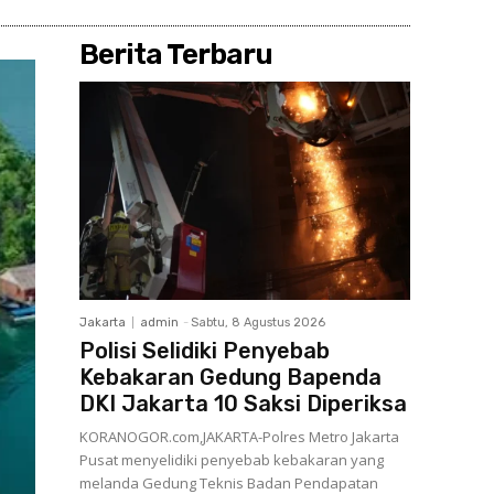
Berita Terbaru
Jakarta
admin
-
Sabtu, 8 Agustus 2026
Polisi Selidiki Penyebab
Kebakaran Gedung Bapenda
DKI Jakarta 10 Saksi Diperiksa
KORANOGOR.com,JAKARTA-Polres Metro Jakarta
Pusat menyelidiki penyebab kebakaran yang
melanda Gedung Teknis Badan Pendapatan