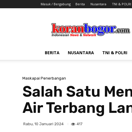
Masuk / Bergabung
Berita
Nusantara
TNI & POLRI
Koran
Bogor
BERITA
NUSANTARA
TNI & POLRI
Maskapai Penerbangan
Salah Satu Men
Air Terbang La
417
Rabu, 10 Januari 2024