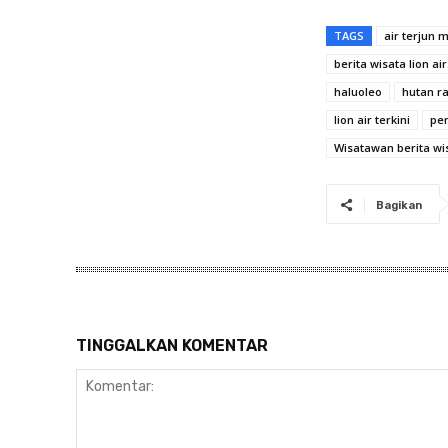
TAGS
air terjun
berita wisata lion air
haluoleo
hutan r
lion air terkini
pen
Wisatawan berita wis
Bagikan
TINGGALKAN KOMENTAR