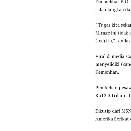
Dia melihat EIO 
salah langkah da
“Tugas kita sek
Mirage ini tida
(fee) itu,” tanda
Viral di media s
menyelidiki ska
Kemenhan.
Pembelian pesawa
Rp12,3 triliun at
Dikutip dari MS
Amerika Serikat 