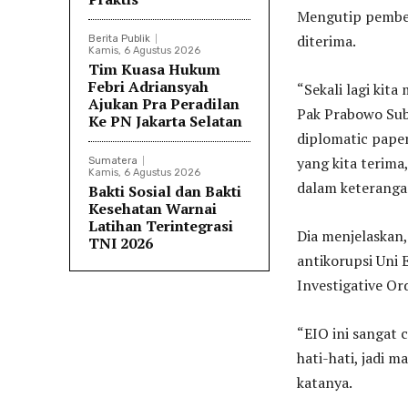
Mengutip pember
diterima.
Berita Publik
Kamis, 6 Agustus 2026
Tim Kuasa Hukum
Febri Adriansyah
“Sekali lagi kit
Ajukan Pra Peradilan
Pak Prabowo Subi
Ke PN Jakarta Selatan
diplomatic paper
yang kita terima,
Sumatera
Kamis, 6 Agustus 2026
dalam keterangan
Bakti Sosial dan Bakti
Kesehatan Warnai
Latihan Terintegrasi
Dia menjelaskan
TNI 2026
antikorupsi Uni 
Investigative Or
“EIO ini sangat c
hati-hati, jadi m
katanya.