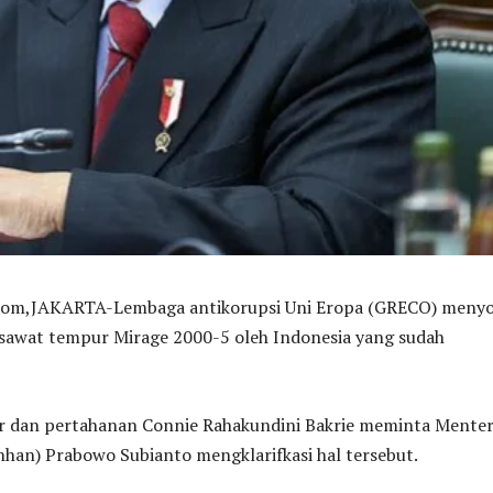
,JAKARTA-Lembaga antikorupsi Uni Eropa (GRECO) menyo
sawat tempur Mirage 2000-5 oleh Indonesia yang sudah
r dan pertahanan Connie Rahakundini Bakrie meminta Menter
han) Prabowo Subianto mengklarifkasi hal tersebut.