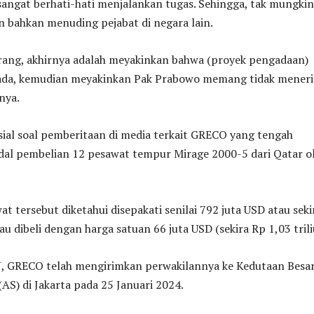
sangat berhati-hati menjalankan tugas. Sehingga, tak mungkin
n bahkan menuding pejabat di negara lain.
arang, akhirnya adalah meyakinkan bahwa (proyek pengadaan)
k ada, kemudian meyakinkan Pak Prabowo memang tidak mener
snya.
osial soal pemberitaan di media terkait GRECO yang tengah
ndal pembelian 12 pesawat tempur Mirage 2000-5 dari Qatar o
t tersebut diketahui disepakati senilai 792 juta USD atau seki
au dibeli dengan harga satuan 66 juta USD (sekira Rp 1,03 trili
N, GRECO telah mengirimkan perwakilannya ke Kedutaan Besa
(AS) di Jakarta pada 25 Januari 2024.