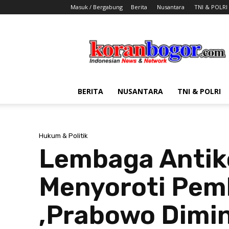
Masuk / Bergabung
Berita
Nusantara
TNI & POLRI
Koran
Bogor
BERITA
NUSANTARA
TNI & POLRI
Hukum & Politik
Lembaga Antik
Menyoroti Pem
,Prabowo Dimin