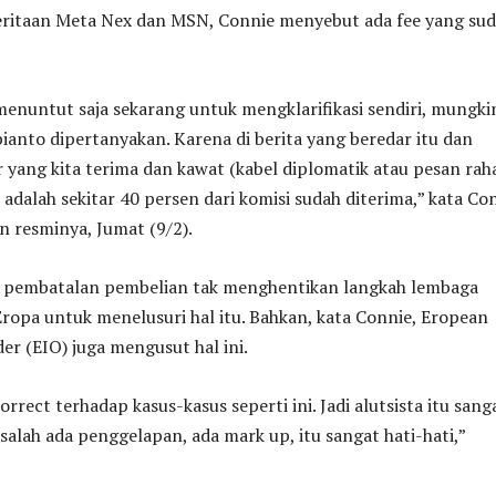
itaan Meta Nex dan MSN, Connie menyebut ada fee yang su
a menuntut saja sekarang untuk mengklarifikasi sendiri, mungki
anto dipertanyakan. Karena di berita yang beredar itu dan
 yang kita terima dan kawat (kabel diplomatik atau pesan raha
 adalah sekitar 40 persen dari komisi sudah diterima,” kata Co
 resminya, Jumat (9/2).
, pembatalan pembelian tak menghentikan langkah lembaga
Eropa untuk menelusuri hal itu. Bahkan, kata Connie, Eropean
der (EIO) juga mengusut hal ini.
orrect terhadap kasus-kasus seperti ini. Jadi alutsista itu sang
asalah ada penggelapan, ada mark up, itu sangat hati-hati,”