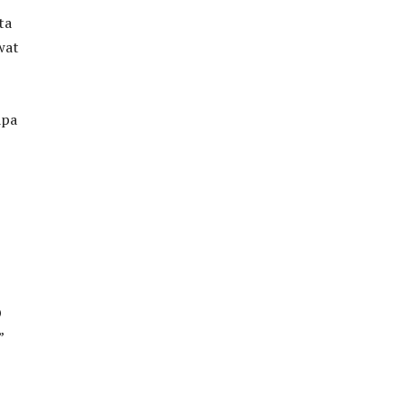
ta
wat
apa
-
O
”