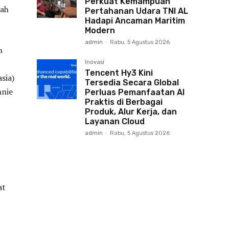
Perkuat Kemampuan
dah
Pertahanan Udara TNI AL
Hadapi Ancaman Maritim
Modern
admin
-
Rabu, 5 Agustus 2026
n
Inovasi
Tencent Hy3 Kini
sia)
Tersedia Secara Global
nnie
Perluas Pemanfaatan AI
Praktis di Berbagai
Produk, Alur Kerja, dan
Layanan Cloud
admin
-
Rabu, 5 Agustus 2026
at