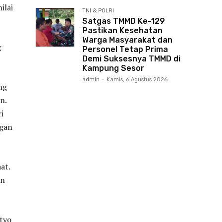
ilai
TNI & POLRI
Satgas TMMD Ke-129
Pastikan Kesehatan
Warga Masyarakat dan
g
Personel Tetap Prima
Demi Suksesnya TMMD di
Kampung Sesor
admin
-
Kamis, 6 Agustus 2026
ng
n.
i
ngan
at.
an
etyo