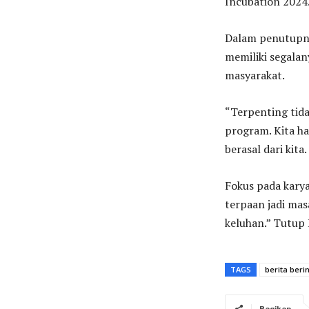
Incubation 2024
Dalam penutupny
memiliki segalan
masyarakat.
“Terpenting ti
program. Kita ha
berasal dari kita.
Fokus pada karya
terpaan jadi mas
keluhan.” Tutup 
TAGS
berita beri