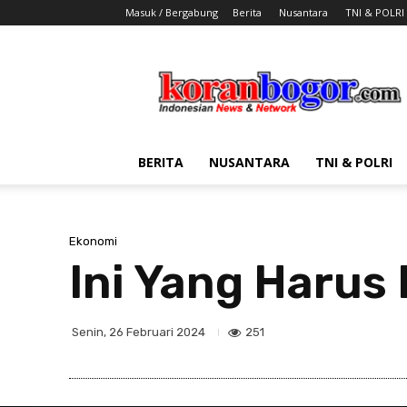
Masuk / Bergabung
Berita
Nusantara
TNI & POLRI
Koran
Bogor
BERITA
NUSANTARA
TNI & POLRI
Ekonomi
Ini Yang Harus
251
Senin, 26 Februari 2024