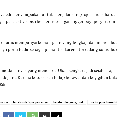
.
a edi menyampaikan untuk menjalankan project tidak harus
ya, para aktivis bisa berperan sebagai trigger bagi pergerakan
dak harus mempunyai kemampuan yang lengkap dalam membu
nya perlu hadir sebagai pemantik, karena terkadang solusi bu
 meski banyak yang mencerca. Ubah sengsara jadi sejahtera, u
a depan!. Karena kesuksesan hidup berawal dari kegigihan buk
Edi
novasi
berita edi fajar prasetyo
berita nilai yang unik.
berita pijar founda