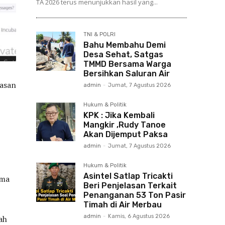
TA 2026 terus menunjukkan hasil yang...
TNI & POLRI
Bahu Membahu Demi
Desa Sehat, Satgas
TMMD Bersama Warga
Bersihkan Saluran Air
asan
admin
-
Jumat, 7 Agustus 2026
Hukum & Politik
KPK : Jika Kembali
Mangkir ,Rudy Tanoe
Akan Dijemput Paksa
admin
-
Jumat, 7 Agustus 2026
Hukum & Politik
Asintel Satlap Tricakti
gma
Beri Penjelasan Terkait
Penanganan 53 Ton Pasir
Timah di Air Merbau
admin
-
Kamis, 6 Agustus 2026
ah