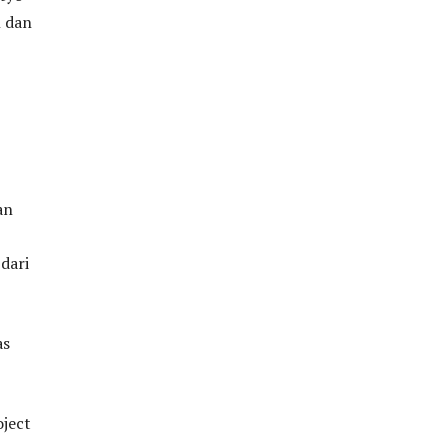
n dan
an
dari
as
oject