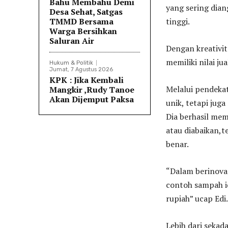
Bahu Membahu Demi
yang sering dian
Desa Sehat, Satgas
TMMD Bersama
tinggi.
Warga Bersihkan
Saluran Air
Dengan kreativit
memiliki nilai ju
Hukum & Politik
Jumat, 7 Agustus 2026
KPK : Jika Kembali
Melalui pendekat
Mangkir ,Rudy Tanoe
Akan Dijemput Paksa
unik, tetapi jug
Dia berhasil me
atau diabaikan,t
benar.
“Dalam berinova
contoh sampah id
rupiah” ucap Edi.
Lebih dari sekad