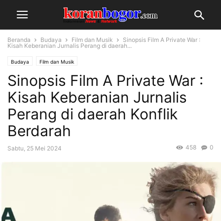
Beranda
Budaya
Film dan Musik
Sinopsis Film A Private War :
Kisah Keberanian Jurnalis Perang di daerah...
Budaya
Film dan Musik
Sinopsis Film A Private War :
Kisah Keberanian Jurnalis
Perang di daerah Konflik
Berdarah
458
0
Sabtu, 25 Mei 2024