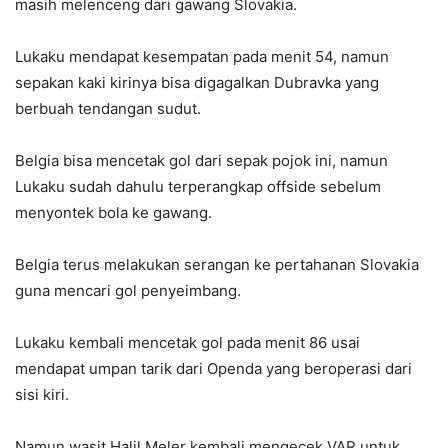
masih melenceng dari gawang Slovakia.
Lukaku mendapat kesempatan pada menit 54, namun
sepakan kaki kirinya bisa digagalkan Dubravka yang
berbuah tendangan sudut.
Belgia bisa mencetak gol dari sepak pojok ini, namun
Lukaku sudah dahulu terperangkap offside sebelum
menyontek bola ke gawang.
Belgia terus melakukan serangan ke pertahanan Slovakia
guna mencari gol penyeimbang.
Lukaku kembali mencetak gol pada menit 86 usai
mendapat umpan tarik dari Openda yang beroperasi dari
sisi kiri.
Namun wasit Halil Meler kembali mengecek VAR untuk