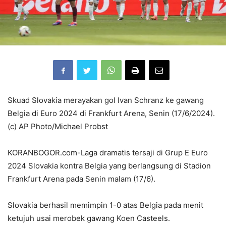
Skuad Slovakia merayakan gol Ivan Schranz ke gawang
Belgia di Euro 2024 di Frankfurt Arena, Senin (17/6/2024).
(c) AP Photo/Michael Probst
KORANBOGOR.com-Laga dramatis tersaji di Grup E Euro
2024 Slovakia kontra Belgia yang berlangsung di Stadion
Frankfurt Arena pada Senin malam (17/6).
Slovakia berhasil memimpin 1-0 atas Belgia pada menit
ketujuh usai merobek gawang Koen Casteels.