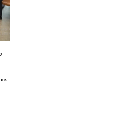
ta
iams