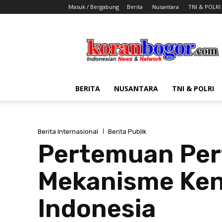
Masuk / Bergabung
Berita
Nusantara
TNI & POLRI
Koran
Bogor
BERITA
NUSANTARA
TNI & POLRI
Berita Internasional
Berita Publik
Pertemuan Pert
Mekanisme Kend
Indonesia