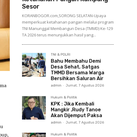
Sesor
KORANBOGOR.com,SORONG SELATAN-Upaya
memperkuat ketahanan pangan melalui program
TNI Manunggal Membangun Desa (TMMD) Ke-129
TA 2026 terus menunjukkan hasil yang...
TNI & POLRI
Bahu Membahu Demi
Desa Sehat, Satgas
TMMD Bersama Warga
Bersihkan Saluran Air
ama
admin
-
Jumat, 7 Agustus 2026
Hukum & Politik
KPK : Jika Kembali
Mangkir ,Rudy Tanoe
Akan Dijemput Paksa
admin
-
Jumat, 7 Agustus 2026
mu
oup,
Hukum & Politik