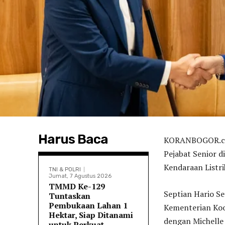
Harus Baca
KORANBOGOR.com
Pejabat Senior 
Kendaraan Listri
TNI & POLRI
Jumat, 7 Agustus 2026
TMMD Ke-129
Septian Hario Se
Tuntaskan
Pembukaan Lahan 1
Kementerian Koo
Hektar, Siap Ditanami
dengan Michelle
untuk Perkuat