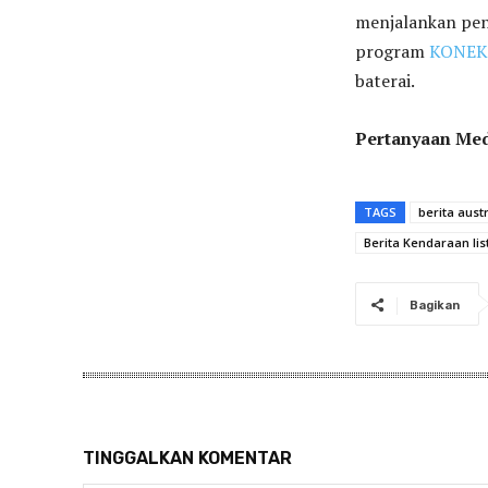
menjalankan pene
program
KONEK
baterai.
Pertanyaan Me
TAGS
berita austr
Berita Kendaraan list
Bagikan
TINGGALKAN KOMENTAR