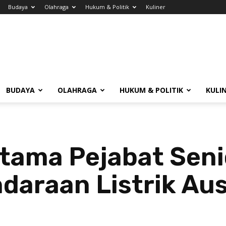
Budaya
Olahraga
Hukum & Politik
Kuliner
BUDAYA
OLAHRAGA
HUKUM & POLITIK
KULI
ama Pejabat Senio
araan Listrik Aus