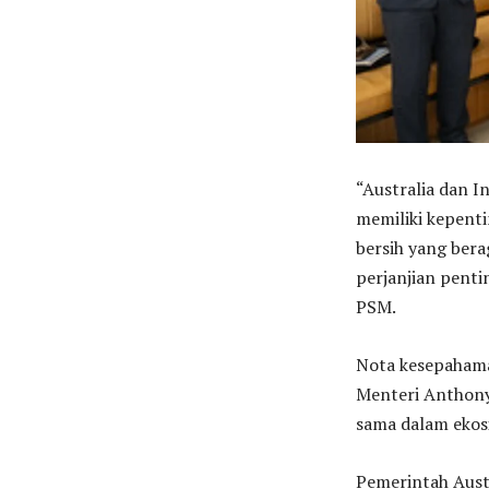
“Australia dan I
memiliki kepent
bersih yang ber
perjanjian penti
PSM.
Nota kesepahama
Menteri Anthony
sama dalam ekosi
Pemerintah Austr