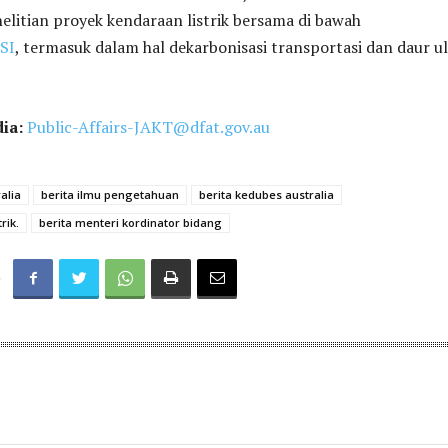
litian proyek kendaraan listrik bersama di bawah
SI
, termasuk dalam hal dekarbonisasi transportasi dan daur u
dia:
Public-Affairs-JAKT@dfat.gov.au
alia
berita ilmu pengetahuan
berita kedubes australia
rik.
berita menteri kordinator bidang