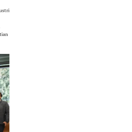
ustri
n
tian