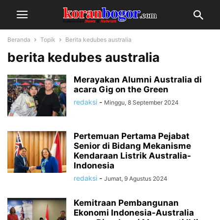
Beranda
Topik
Berita kedubes australia
berita kedubes australia
Merayakan Alumni Australia di
acara Gig on the Green
redaksi
-
Minggu, 8 September 2024
Pertemuan Pertama Pejabat
Senior di Bidang Mekanisme
Kendaraan Listrik Australia-
Indonesia
redaksi
-
Jumat, 9 Agustus 2024
Kemitraan Pembangunan
Ekonomi Indonesia-Australia