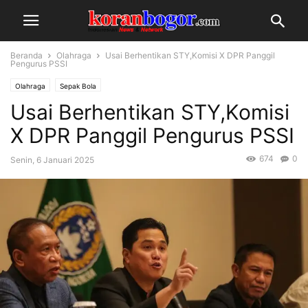
Beranda
Olahraga
Usai Berhentikan STY,Komisi X DPR Panggil
Pengurus PSSI
Olahraga
Sepak Bola
Usai Berhentikan STY,Komisi
X DPR Panggil Pengurus PSSI
674
0
Senin, 6 Januari 2025