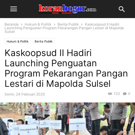
Beranda
Hukum & Politik
Berita Publik
Kaskoopsud II Hadiri
Launching Penguatan Program Pekarangan Pangan Lestari di Mapolda
Sulsel
Hukum & Politik
Berita Publik
Kaskoopsud II Hadiri
Launching Penguatan
Program Pekarangan Pangan
Lestari di Mapolda Sulsel
132
0
Senin, 24 Februari 2025