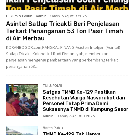
Hukum & Politik
admin
-
Kamis, 6 Agustus 2026
Asintel Satlap Tricakti Beri Penjelasan
Terkait Penanganan 53 Ton Pasir Timah
di Air Merbau
KORANBOGOR.com,PANGKAL PINANG-Asisten Intelijen (Asintel)
Satlap Tricakti Kolonel Inf Rudi Firmansyah, memberikan
penjelasan mengenai pemberitaan yang berkembang terkait
penanganan 53...
TNI & POLRI
Satgas TMMD Ke-129 Pastikan
Kesehatan Warga Masyarakat dan
Personel Tetap Prima Demi
Suksesnya TMMD di Kampung Sesor
admin
-
Kamis, 6 Agustus 2026
Berita Publik
TMMD Ke-129 Tak Hanya