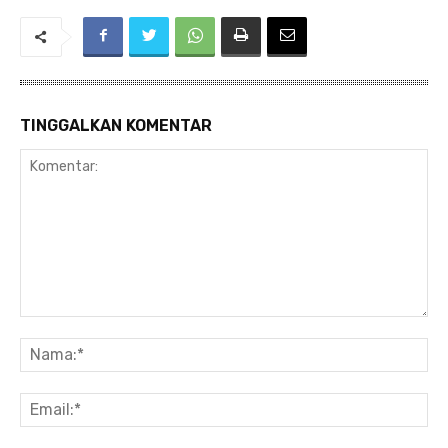
TINGGALKAN KOMENTAR
Komentar:
Na
Ema