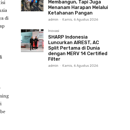
Membangun, Tapi Juga
isi
Menanam Harapan Melalui
Asia
Ketahanan Pangan
a di
admin
-
Kamis, 6 Agustus 2026
iap
Inovasi
SHARP Indonesia
Luncurkan AIREST, AC
Split Pertama di Dunia
dengan MERV 14 Certified
i
Filter
admin
-
Kamis, 6 Agustus 2026
0
aming
i
ube