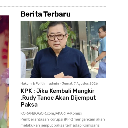
Berita Terbaru
Hukum & Politik
admin
-
Jumat, 7 Agustus 2026
KPK : Jika Kembali Mangkir
,Rudy Tanoe Akan Dijemput
Paksa
KORANBOGOR.com,JAKARTA-Komisi
Pemberantasan Korupsi (KPK) mengancam akan
melakukan jemput paksa terhadap Komisaris