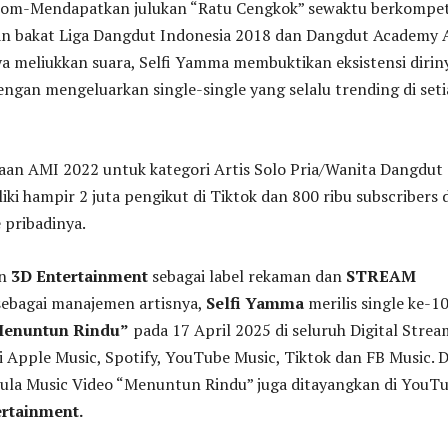
-Mendapatkan julukan “Ratu Cengkok” sewaktu berkompet
ian bakat Liga Dangdut Indonesia 2018 dan Dangdut Academy 
a meliukkan suara, Selfi Yamma membuktikan eksistensi diriny
ngan mengeluarkan single-single yang selalu trending di set
aan AMI 2022 untuk kategori Artis Solo Pria/Wanita Dangdut
iki hampir 2 juta pengikut di Tiktok dan 800 ribu subscribers d
 pribadinya.
an
3D Entertainment
sebagai label rekaman dan
STREAM
ebagai manajemen artisnya,
Selfi Yamma
merilis single ke-1
enuntun Rindu”
pada 17 April 2025 di seluruh Digital Stre
i Apple Music, Spotify, YouTube Music, Tiktok dan FB Music. D
pula Music Video “Menuntun Rindu” juga ditayangkan di YouT
ertainment.