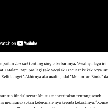
ampaikan
fun fact
tentang single terbarunya. “Awalnya lagu ini 
atu Malam, tapi pas lagi
take vocal
aku request ke kak Arya un
 ‘Selfi banget’. Akhirnya aku usulin judul “Menuntun Rindu” d
nuntun Rindu” secara khusus menceritakan tentang sosok
ang mengungkapkan kebucinan-nya kepada kekasihnya. “Kons