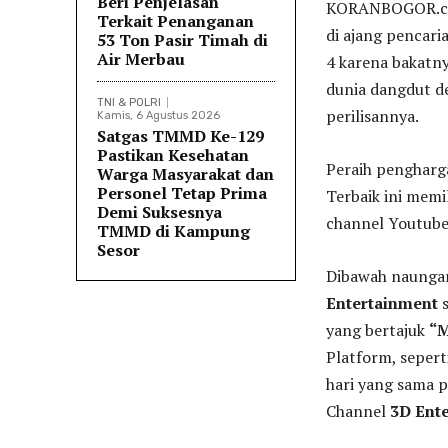
Beri Penjelasan
KORANBOGOR.com
Terkait Penanganan
di ajang pencar
53 Ton Pasir Timah di
Air Merbau
4 karena bakatny
dunia dangdut de
TNI & POLRI
perilisannya.
Kamis, 6 Agustus 2026
Satgas TMMD Ke-129
Pastikan Kesehatan
Peraih pengharg
Warga Masyarakat dan
Personel Tetap Prima
Terbaik ini memil
Demi Suksesnya
channel Youtube
TMMD di Kampung
Sesor
Dibawah naung
Entertainment
s
yang bertajuk
“M
Platform, sepert
hari yang sama 
Channel
3D Ent