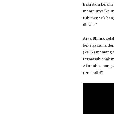
Bagi dara kelahi
mempunyai keunik
tuh menarik ban
diawal.”
Arya Bhima, sel
bekerja sama den
(2022) memang se
termasuk anak 
Aku tuh senang k
tersendiri”.