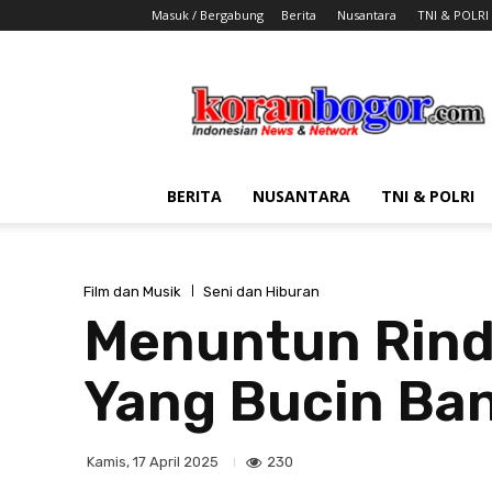
Masuk / Bergabung
Berita
Nusantara
TNI & POLRI
Koran
Bogor
BERITA
NUSANTARA
TNI & POLRI
Film dan Musik
Seni dan Hiburan
Menuntun Rindu
Yang Bucin Ba
230
Kamis, 17 April 2025