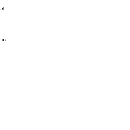
adi
sa
tun