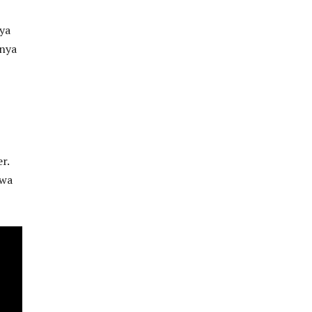
ya
-nya
r.
awa