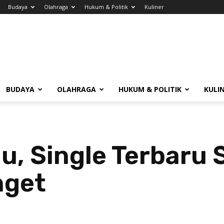
Budaya
Olahraga
Hukum & Politik
Kuliner
BUDAYA
OLAHRAGA
HUKUM & POLITIK
KULI
, Single Terbaru 
nget