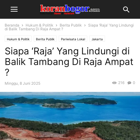
Beranda
Hukum & Politik
Berita Publik
Siapa ‘Raja’ Yang Lindungi
di Balik Tambang Di Raja Ampat ?
Hukum & Politik
Berita Publik
Pariwisata Lokal
Jakarta
Siapa ‘Raja’ Yang Lindungi di
Balik Tambang Di Raja Ampat
?
216
0
Minggu, 8 Juni 2025