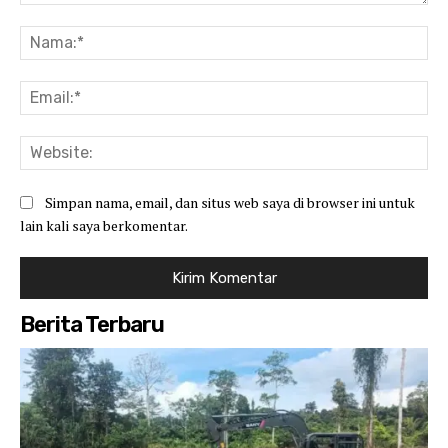
Komentar:
Na
Ema
Web
Simpan nama, email, dan situs web saya di browser ini untuk
lain kali saya berkomentar.
Berita Terbaru