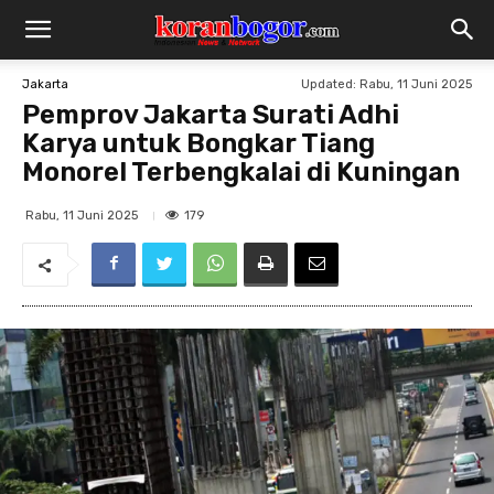
Updated:
Rabu, 11 Juni 2025
Jakarta
Pemprov Jakarta Surati Adhi
Karya untuk Bongkar Tiang
Monorel Terbengkalai di Kuningan
179
Rabu, 11 Juni 2025