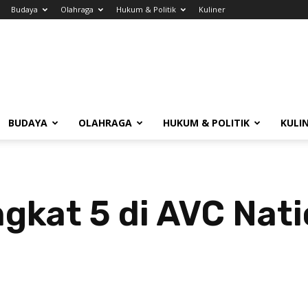
Budaya
Olahraga
Hukum & Politik
Kuliner
BUDAYA
OLAHRAGA
HUKUM & POLITIK
KULI
ngkat 5 di AVC Nat