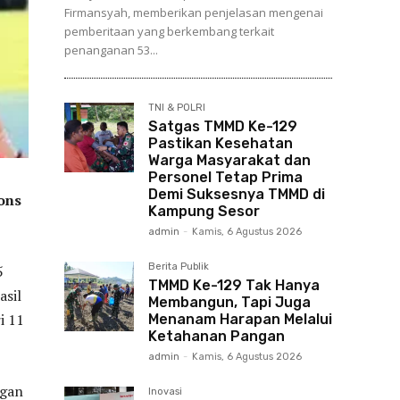
Firmansyah, memberikan penjelasan mengenai
pemberitaan yang berkembang terkait
penanganan 53...
TNI & POLRI
Satgas TMMD Ke-129
Pastikan Kesehatan
Warga Masyarakat dan
Personel Tetap Prima
Demi Suksesnya TMMD di
ons
Kampung Sesor
admin
-
Kamis, 6 Agustus 2026
Berita Publik
5
TMMD Ke-129 Tak Hanya
asil
Membangun, Tapi Juga
i 11
Menanam Harapan Melalui
Ketahanan Pangan
admin
-
Kamis, 6 Agustus 2026
ngan
Inovasi