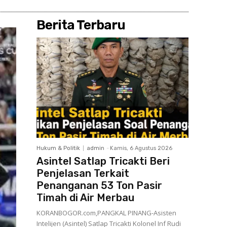
Berita Terbaru
Hukum & Politik
admin
-
Kamis, 6 Agustus 2026
Asintel Satlap Tricakti Beri
Penjelasan Terkait
Penanganan 53 Ton Pasir
Timah di Air Merbau
KORANBOGOR.com,PANGKAL PINANG-Asisten
Intelijen (Asintel) Satlap Tricakti Kolonel Inf Rudi