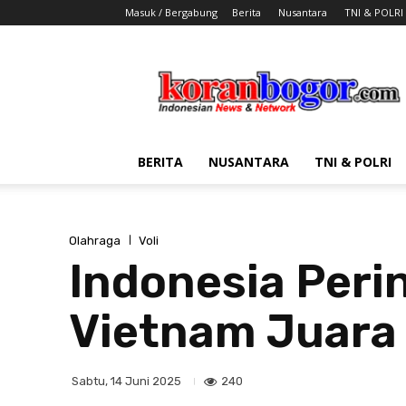
Masuk / Bergabung
Berita
Nusantara
TNI & POLRI
Koran
Bogor
BERITA
NUSANTARA
TNI & POLRI
Olahraga
Voli
Indonesia Peri
Vietnam Juara
240
Sabtu, 14 Juni 2025