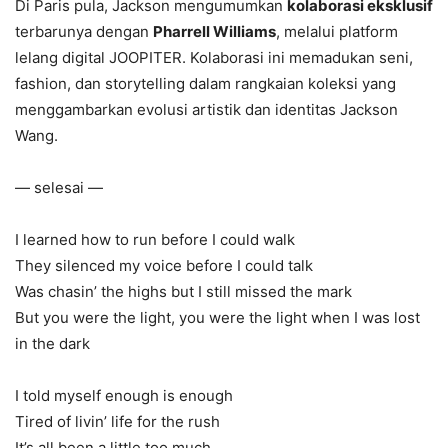
Di Paris pula, Jackson mengumumkan
kolaborasi eksklusif
terbarunya dengan
Pharrell Williams
, melalui platform
lelang digital JOOPITER. Kolaborasi ini memadukan seni,
fashion, dan storytelling dalam rangkaian koleksi yang
menggambarkan evolusi artistik dan identitas Jackson
Wang.
— selesai —
I learned how to run before I could walk
They silenced my voice before I could talk
Was chasin’ the highs but I still missed the mark
But you were the light, you were the light when I was lost
in the dark
I told myself enough is enough
Tired of livin’ life for the rush
It’s all been a little too much