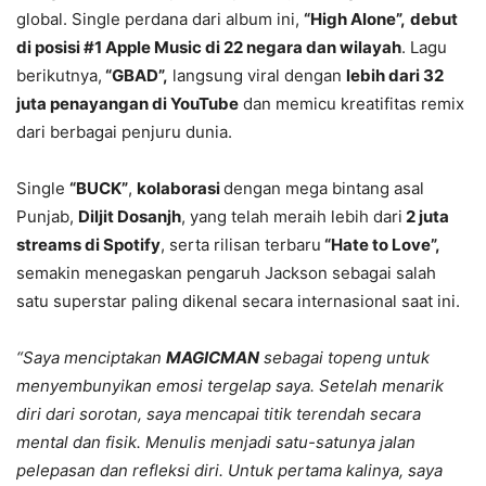
global. Single perdana dari album ini,
“High Alone”,
debut
di posisi #1 Apple Music di 22 negara dan wilayah
. Lagu
berikutnya,
“GBAD”,
langsung viral dengan
lebih dari 32
juta penayangan di YouTube
dan memicu kreatifitas remix
dari berbagai penjuru dunia.
Single
“BUCK”
,
kolaborasi
dengan mega bintang asal
Punjab,
Diljit Dosanjh
, yang telah meraih lebih dari
2 juta
streams di Spotify
, serta rilisan terbaru
“Hate to Love”,
semakin menegaskan pengaruh Jackson sebagai salah
satu superstar paling dikenal secara internasional saat ini.
“Saya menciptakan
MAGICMAN
sebagai topeng untuk
menyembunyikan emosi tergelap saya. Setelah menarik
diri dari sorotan, saya mencapai titik terendah secara
mental dan fisik. Menulis menjadi satu-satunya jalan
pelepasan dan refleksi diri. Untuk pertama kalinya, saya