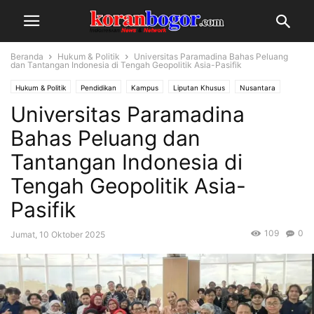
Beranda
Hukum & Politik
Universitas Paramadina Bahas Peluang
dan Tantangan Indonesia di Tengah Geopolitik Asia-Pasifik
Hukum & Politik
Pendidikan
Kampus
Liputan Khusus
Nusantara
Universitas Paramadina
Bahas Peluang dan
Tantangan Indonesia di
Tengah Geopolitik Asia-
Pasifik
109
0
Jumat, 10 Oktober 2025