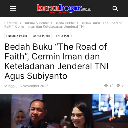
Beranda
Hukum & Politik
Berita Publik
Bedah Buku “The Road of
Faith”, Cermin Iman dan Keteladanan Jenderal TNI...
Hukum & Politik
Berita Publik
TNI & POLRI
Bedah Buku “The Road of
Faith”, Cermin Iman dan
Keteladanan Jenderal TNI
Agus Subiyanto
94
0
Minggu, 16 November 2025