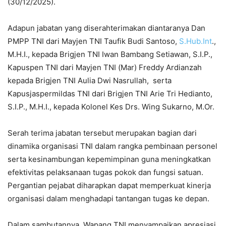
(30/12/2025).
Adapun jabatan yang diserahterimakan diantaranya Dan
PMPP TNI dari Mayjen TNI Taufik Budi Santoso,
S.Hub.Int
.,
M.H.I., kepada Brigjen TNI Iwan Bambang Setiawan, S.I.P.,
Kapuspen TNI dari Mayjen TNI (Mar) Freddy Ardianzah
kepada Brigjen TNI Aulia Dwi Nasrullah, serta
Kapusjaspermildas TNI dari Brigjen TNI Arie Tri Hedianto,
S.I.P., M.H.I., kepada Kolonel Kes Drs. Wing Sukarno, M.Or.
Serah terima jabatan tersebut merupakan bagian dari
dinamika organisasi TNI dalam rangka pembinaan personel
serta kesinambungan kepemimpinan guna meningkatkan
efektivitas pelaksanaan tugas pokok dan fungsi satuan.
Pergantian pejabat diharapkan dapat memperkuat kinerja
organisasi dalam menghadapi tantangan tugas ke depan.
Dalam sambutannya, Wapang TNI menyampaikan apresiasi