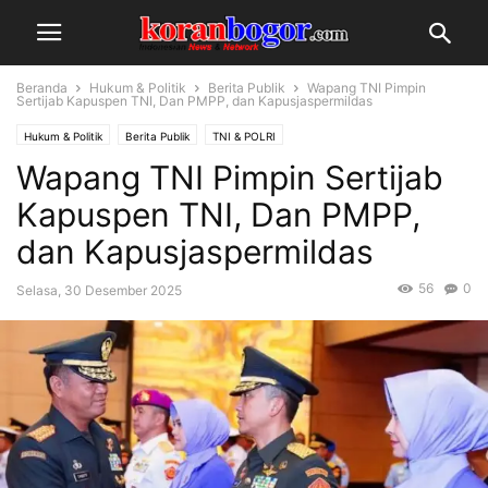
Beranda
Hukum & Politik
Berita Publik
Wapang TNI Pimpin
Sertijab Kapuspen TNI, Dan PMPP, dan Kapusjaspermildas
Hukum & Politik
Berita Publik
TNI & POLRI
Wapang TNI Pimpin Sertijab
Kapuspen TNI, Dan PMPP,
dan Kapusjaspermildas
56
0
Selasa, 30 Desember 2025