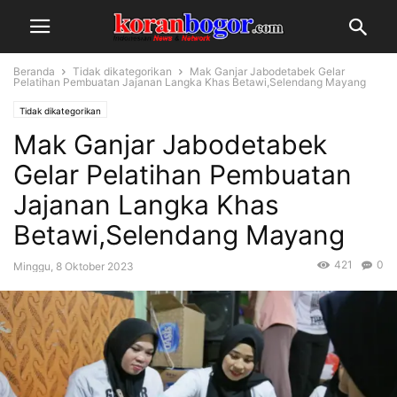
Beranda
Tidak dikategorikan
Mak Ganjar Jabodetabek Gelar
Pelatihan Pembuatan Jajanan Langka Khas Betawi,Selendang Mayang
Tidak dikategorikan
Mak Ganjar Jabodetabek
Gelar Pelatihan Pembuatan
Jajanan Langka Khas
Betawi,Selendang Mayang
421
0
Minggu, 8 Oktober 2023