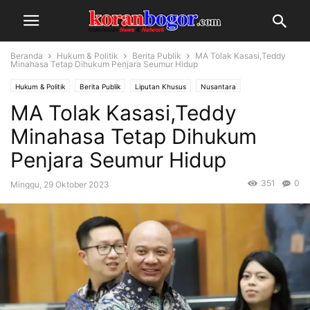
Beranda
Hukum & Politik
Berita Publik
MA Tolak Kasasi,Teddy
Minahasa Tetap Dihukum Penjara Seumur Hidup
Hukum & Politik
Berita Publik
Liputan Khusus
Nusantara
MA Tolak Kasasi,Teddy
Minahasa Tetap Dihukum
Penjara Seumur Hidup
351
0
Minggu, 29 Oktober 2023