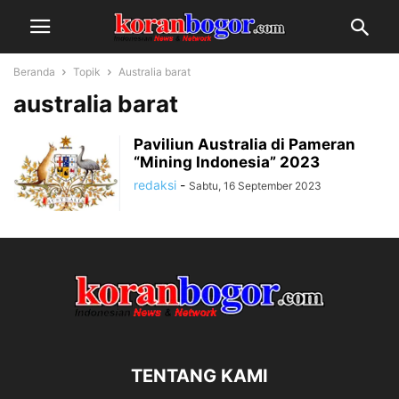
Beranda
Topik
Australia barat
australia barat
Paviliun Australia di Pameran
“Mining Indonesia” 2023
redaksi
-
Sabtu, 16 September 2023
TENTANG KAMI