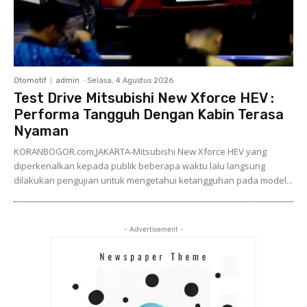
Otomotif
admin
-
Selasa, 4 Agustus 2026
Test Drive Mitsubishi New Xforce HEV :
Performa Tangguh Dengan Kabin Terasa
Nyaman
KORANBOGOR.com,JAKARTA-Mitsubishi New Xforce HEV yang
diperkenalkan kepada publik beberapa waktu lalu langsung
dilakukan pengujian untuk mengetahui ketangguhan pada model...
- Advertisement -