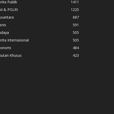
rita Publik
1411
NI & POLRI
1225
usantara
687
snis
591
udaya
505
rita Internasional
505
konomi
484
iputan Khusus
423