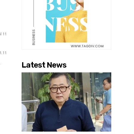
N
l 11
Latest News
T