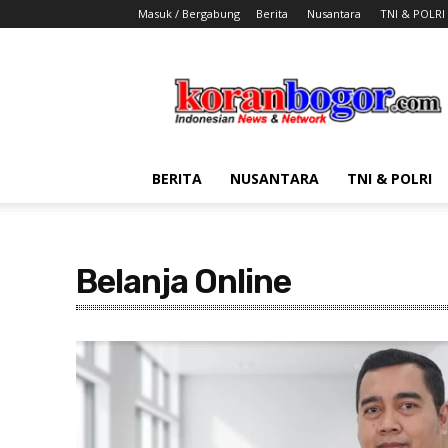
Masuk / Bergabung
Berita
Nusantara
TNI & POLRI
Koran
Bogor
BERITA
NUSANTARA
TNI & POLRI
Belanja Online