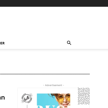
NER
- Advertisement -
an