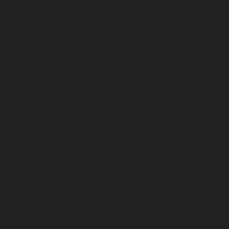
Agustus 2024
Juli 2024
Juni 2024
Mei 2024
April 2024
Maret 2024
Februari 2024
Januari 2024
Desember 2023
November 2023
Oktober 2023
September 2023
Agustus 2023
Juli 2023