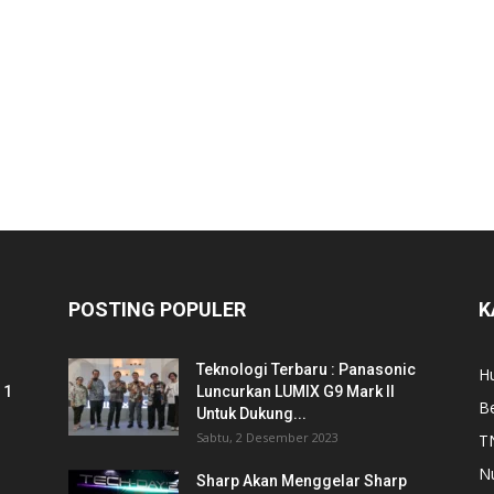
POSTING POPULER
K
Teknologi Terbaru : Panasonic
Hu
 1
Luncurkan LUMIX G9 Mark II
Be
Untuk Dukung...
Sabtu, 2 Desember 2023
T
N
Sharp Akan Menggelar Sharp