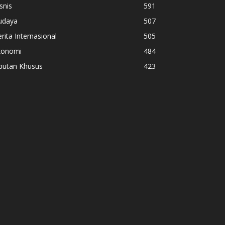
snis
591
udaya
507
rita Internasional
505
konomi
484
iputan Khusus
423