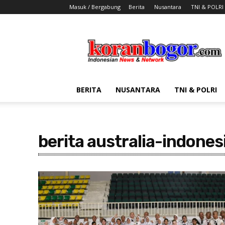
Masuk / Bergabung
Berita
Nusantara
TNI & POLRI
Koran
Bogor
BERITA
NUSANTARA
TNI & POLRI
berita australia-indones