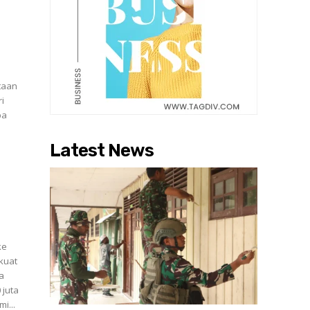
n
taan
ri
Latest News
ke
kuat
a
i...