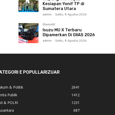
Kesiapan Yonif TP di
Sumatera Utara
admin
-
Sabtu, 8 Agustus 2026
Otomotif
Isuzu MU X Terbaru
Dipamerkan Di GIIAS 2026
admin
-
Sabtu, 8 Agustus 2026
ATEGORI E POPULLARIZUAR
kum & Politik
2641
rita Publik
1412
NI & POLRI
1231
usantara
687