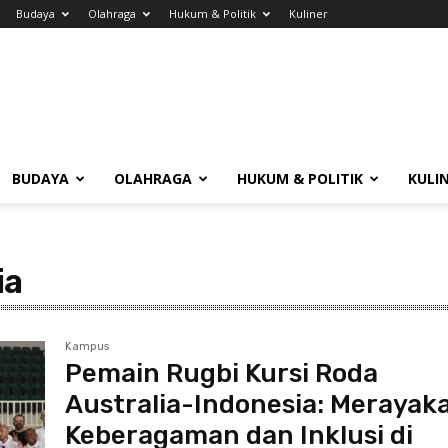
Budaya
Olahraga
Hukum & Politik
Kuliner
BUDAYA
OLAHRAGA
HUKUM & POLITIK
KULI
ia
Kampus
Pemain Rugbi Kursi Roda
Australia-Indonesia: Merayak
Keberagaman dan Inklusi di