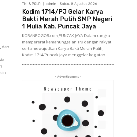
TNI & POLRI
admin
-
Sabtu, 8 Agustus 2026
Kodim 1714/PJ Gelar Karya
Bakti Merah Putih SMP Negeri
1 Mulia Kab. Puncak Jaya
KORANBOGOR.com,PUNCAK JAYA-Dalam rangka
mempererat kemanunggalan TNI dengan rakyat
, dan
serta mewujudkan Karya Bakti Merah Putih,
Kodim 1714/Puncak Jaya menggelar kegiatan...
sia
ksin
- Advertisement -