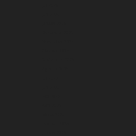
Juli 2026
Juni 2026
Januari 2026
Desember 2025
November 2025
Oktober 2025
September 2025
Agustus 2025
Juli 2025
Juni 2025
Mei 2025
April 2025
Maret 2025
Februari 2025
Januari 2025