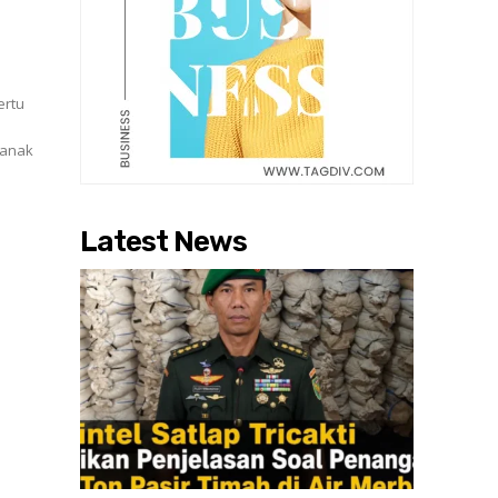
.
ertu
i
 anak
Latest News