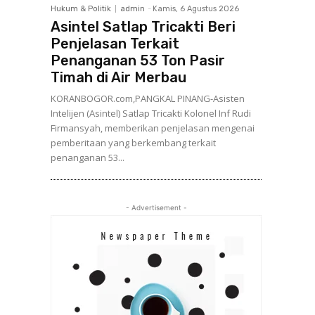
Hukum & Politik
admin
-
Kamis, 6 Agustus 2026
Asintel Satlap Tricakti Beri
Penjelasan Terkait
Penanganan 53 Ton Pasir
Timah di Air Merbau
KORANBOGOR.com,PANGKAL PINANG-Asisten
Intelijen (Asintel) Satlap Tricakti Kolonel Inf Rudi
Firmansyah, memberikan penjelasan mengenai
pemberitaan yang berkembang terkait
penanganan 53...
- Advertisement -