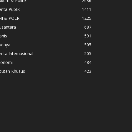
kum & Politik
2636
rita Publik
1411
NI & POLRI
1225
usantara
687
snis
591
udaya
505
rita Internasional
505
konomi
484
iputan Khusus
423