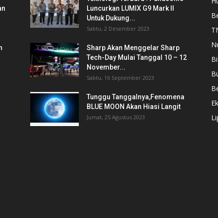
Hu
an
Luncurkan LUMIX G9 Mark II
Be
Untuk Dukung...
Sabtu, 2 Desember 2023
T
N
n
Sharp Akan Menggelar Sharp
Tech-Day Mulai Tanggal 10 – 12
Bi
November...
B
Sabtu, 16 September 2023
Be
Tunggu Tanggalnya,Fenomena
E
BLUE MOON Akan Hiasi Langit
L
Jumat, 25 Agustus 2023